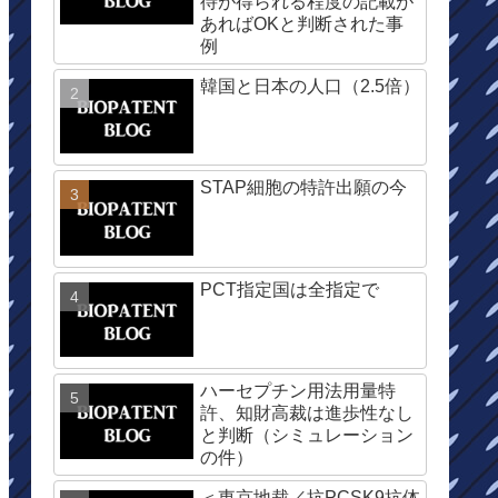
待が得られる程度の記載が
あればOKと判断された事
例
韓国と日本の人口（2.5倍）
STAP細胞の特許出願の今
PCT指定国は全指定で
ハーセプチン用法用量特
許、知財高裁は進歩性なし
と判断（シミュレーション
の件）
＜東京地裁／抗PCSK9抗体