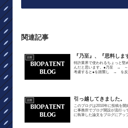
関連記事
『乃至』、『思料しま
日常
特許業界で使われるちょっと堅
んだと思います。●乃至 → 
考慮すると●を踏襲し → を反
引っ越してきました。
日常
このブログは2010年に投稿を開
に事務所でブログ開設が流行って
に執筆した論文をブログにアップ.