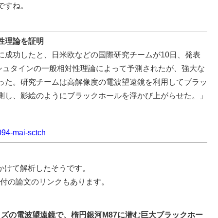
ですね。
性理論を証明
に成功したと、日米欧などの国際研究チームが10日、発表
ンシュタインの一般相対性理論によって予測されたが、強大な
った。研究チームは高解像度の電波望遠鏡を利用してブラッ
測し、影絵のようにブラックホールを浮かび上がらせた。」
094-mai-sctch
年かけて解析したそうです。
日付の論文のリンクもあります。
イズの電波望遠鏡で、楕円銀河M87に潜む巨大ブラックホー