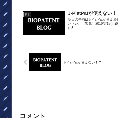
J-PlatPatが使えない
日常
明日の午前はJ-PlatPatが
ださい。【緊急】2019/3/16(土)9
に3...
J-PlatPatが使えない！？
コメント