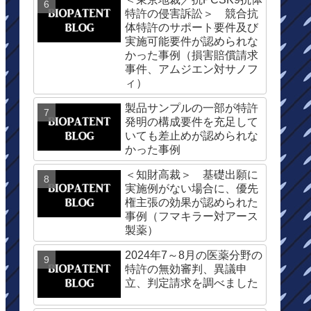
特許の侵害訴訟＞ 競合抗
体特許のサポート要件及び
実施可能要件が認められな
かった事例（損害賠償請求
事件、アムジエン対サノフ
ィ）
製品サンプルの一部が特許
発明の構成要件を充足して
いても差止めが認められな
かった事例
＜知財高裁＞ 基礎出願に
実施例がない場合に、優先
権主張の効果が認められた
事例（フマキラー対アース
製薬）
2024年7～8月の医薬分野の
特許の無効審判、異議申
立、判定請求を調べました