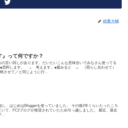
徳重大輔
す』って何ですか？
めの言い回しがあります。だいたいこんな意味合いでみなさん使ってる
～●思料します。 → 考えます。●鑑みると → （照らし合わせて）
映させて／と同じように行...
始し、はじめはBloggerを使っていました。 その後2年くらいたったころ
いて、FC2ブログが推奨されていたため引っ越しました。 最近、過去
..