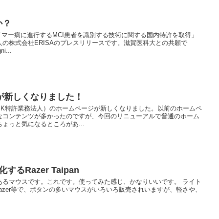
か？
ツハイマー病に進行するMCI患者を識別する技術に関する国内特許を取得」
の株式会社ERISAのプレスリリースです。滋賀医科大との共願で
i...
が新しくなりました！
SK特許業務法人）のホームページが新しくなりました。以前のホームペ
なコンテンツが多かったのですが、今回のリニューアルで普通のホーム
ょっと気になるところがあ...
Razer Taipan
ンが9個あるマウスです。これです。使ってみた感じ、かなりいいです。 ライト
lやRazer等で、ボタンの多いマウスがいろいろ販売されいますが、軽さや、