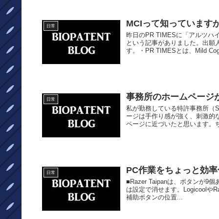
MCIって知っています
日常
昨日のPR TIMESに「アル
という記事がありました。出願人
す。・PR TIMESとは、Mild Cogn
事務所のホームページ
日常
私が勤務している特許事務所（
ージは手作り感が強く、刺激的
ページに近づいたと思います。ち
PC作業をちょっと効率化する
日常
■Razer Taipanは、ボタ
は設定で消せます。Logicoo
補助ボタンの位置...