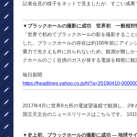
記者会見の様子をネットで見ましたが、すごい成果
▼ブラックホールの撮影に成功 世界初 一般相対
「世界で初めてブラックホールの影を撮影すること
した。ブラックホールの存在は約100年前にアイ
重力で光さえも外に出られないため、観測が難しか
クホールのごく近傍のガスが発する電波を精密に観
毎日新聞
https://headlines.yahoo.co.jp/hl?a=20190410-00000
2017年4月に世界8カ所の電波望遠鏡で観測し、2
国立天文台のニュースリリースはこちらです。 10
▼史上初、ブラックホールの撮影に成功 ― 地球サ