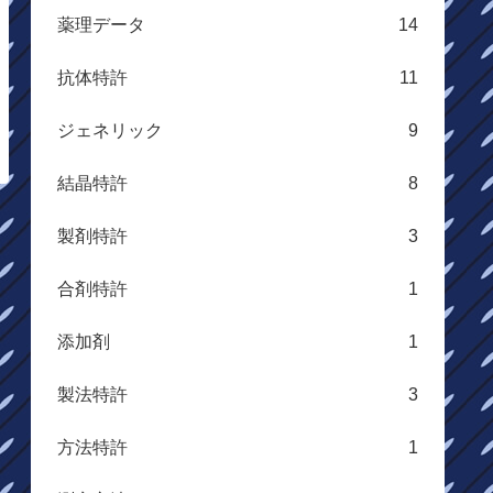
薬理データ
14
抗体特許
11
ジェネリック
9
結晶特許
8
製剤特許
3
合剤特許
1
添加剤
1
製法特許
3
方法特許
1