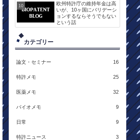
欧州特許庁の維持年金は高
いが、10ヶ国にバリデーシ
ョンするならそうでもない
という話
カテゴリー
論文・セミナー
16
特許メモ
25
医薬メモ
32
バイオメモ
9
日常
9
特許ニュース
3