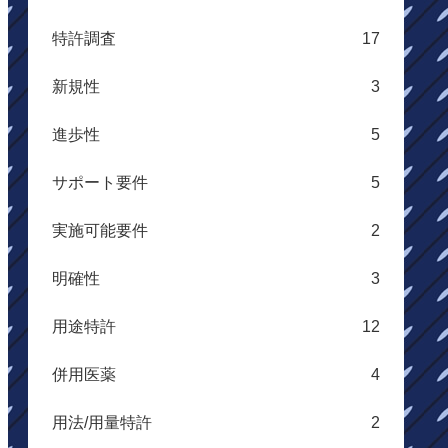
特許調査
17
新規性
3
進歩性
5
サポート要件
5
実施可能要件
2
明確性
3
用途特許
12
併用医薬
4
用法/用量特許
2