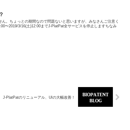
！？
使えません。ちょっとの期間なので問題ないと思いますが、みなさんご注意く
:00〜2019/3/16(土)12:00までJ-PlatPat全サービスを停止しますちなみ
J-PlatPatのリニューアル、UIの大幅改善！