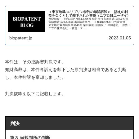
＜東京地裁/エリブリン特許の確認訴訟＞ 訴えの利
益を欠くとして却下された事例（ニプロ対エーザイ）
判決紹介 ・令和3年(ワ)第13905号 特許権侵害差止請求権及び損
害賠償請求権不存在確認請求事件 ・令和4年8月30日判決言渡 ・
東京地方裁判所民事第46部 柴田義明 佐伯良子 仲田憲史 ・原告：
ニプロ株式会社 ・被告：エー...
biopatent.jp
2023.01.05
本件は、その控訴審判決です。
知財高裁は、本件各訴えを却下した原判決は相当であると判断
し、本件控訴を棄却しました。
判決抜粋を以下に記載します。
判決
第３ 当裁判所の判断