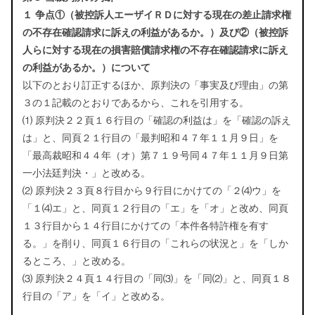
１ 争点①（被控訴人エーザイＲＤに対する現在の差止請求権
の不存在確認請求に訴えの利益があるか。）及び②（被控訴
人らに対する現在の損害賠償請求権の不存在確認請求に訴え
の利益があるか。）について
以下のとおり訂正するほか、原判決の「事実及び理由」の第
３の１記載のとおりであるから、これを引用する。
⑴ 原判決２２頁１６行目の「確認の利益は」を「確認の訴え
は」と、同頁２１行目の「最判昭和４７年１１月９日」を
「最高裁昭和４４年（オ）第７１９号同４７年１１月９日第
一小法廷判決・」と改める。
⑵ 原判決２３頁８行目から９行目にかけての「２⑷ウ」を
「１⑷エ」と、同頁１２行目の「エ」を「オ」と改め、同頁
１３行目から１４行目にかけての「本件各特許権を有す
る。」を削り、同頁１６行目の「これらの状況と」を「しか
るところ、」と改める。
⑶ 原判決２４頁１４行目の「同⑶」を「同⑵」と、同頁１８
行目の「ア」を「イ」と改める。