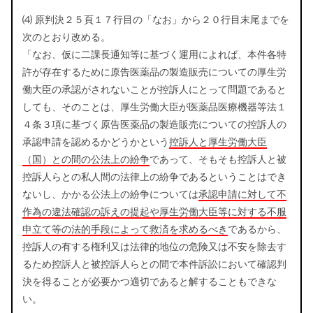
⑷ 原判決２５頁１７行目の「なお」から２０行目末尾までを
次のとおり改める。
「なお、仮に二課長通知等に基づく運用によれば、本件各特
許が存在するために原告医薬品の製造販売についての厚生労
働大臣の承認がされないことが控訴人にとって問題であると
しても、そのことは、厚生労働大臣が医薬品医療機器等法１
４条３項に基づく原告医薬品の製造販売についての控訴人の
承認申請を認めるかどうかという
控訴人と厚生労働大臣
（国）との間の公法上の紛争
であって、そもそも控訴人と被
控訴人らとの私人間の法律上の紛争であるということはでき
ないし、かかる公法上の紛争については
承認申請に対して不
作為の違法確認の訴えの提起や厚生労働大臣等に対する不服
申立て等の法的手段によって救済を求めるべき
であるから、
控訴人の有する権利又は法律的地位の危険又は不安を除去す
るため控訴人と被控訴人らとの間で本件訴訟において確認判
決を得ることが必要かつ適切であると解することもできな
い。