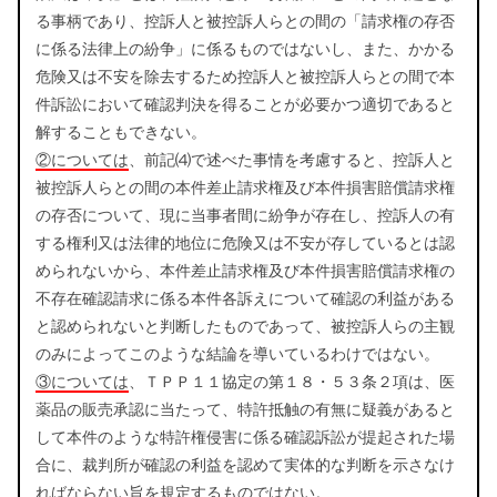
る事柄であり、控訴人と被控訴人らとの間の「請求権の存否
に係る法律上の紛争」に係るものではないし、また、かかる
危険又は不安を除去するため控訴人と被控訴人らとの間で本
件訴訟において確認判決を得ることが必要かつ適切であると
解することもできない。
②については
、前記⑷で述べた事情を考慮すると、控訴人と
被控訴人らとの間の本件差止請求権及び本件損害賠償請求権
の存否について、現に当事者間に紛争が存在し、控訴人の有
する権利又は法律的地位に危険又は不安が存しているとは認
められないから、本件差止請求権及び本件損害賠償請求権の
不存在確認請求に係る本件各訴えについて確認の利益がある
と認められないと判断したものであって、被控訴人らの主観
のみによってこのような結論を導いているわけではない。
③については
、ＴＰＰ１１協定の第１８・５３条２項は、医
薬品の販売承認に当たって、特許抵触の有無に疑義があると
して本件のような特許権侵害に係る確認訴訟が提起された場
合に、裁判所が確認の利益を認めて実体的な判断を示さなけ
ればならない旨を規定するものではない。