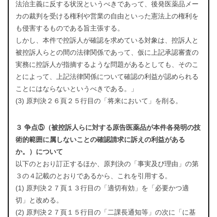
法治主義に反する状況というべきであって、後発医薬品メー
カの裁判を受ける権利や営業の自由といった憲法上の権利を
も侵害するものである旨主張する。
しかし、本件で控訴人が確認を求めている対象は、控訴人と
被控訴人らとの間の法律関係であって、仮に上記承認審査の
実務に控訴人が指摘するような問題があるとしても、そのこ
とによって、上記法律関係について確認の利益が認められる
ことにはならないというべきである。」
(3) 原判決２６頁２５行目の「将来において」を削る。
３ 争点⑤（被控訴人らに対する原告医薬品が本件各発明の技
術的範囲に属しないことの確認請求に訴えの利益がある
か。）について
以下のとおり訂正するほか、原判決の「事実及び理由」の第
３の４記載のとおりであるから、これを引用する。
(1) 原判決２７頁１３行目の「適切有効」を「必要かつ適
切」と改める。
(2) 原判決２７頁１５行目の「二課長通知等」の次に「に基