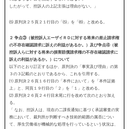
したがって、控訴人の上記主張は理由がない。」
⑸ 原判決２５頁２１行目の「⑸」を「⑹」と改める。
２ 争点③（被控訴人エーザイＲＤに対する将来の差止請求権
の不存在確認請求に訴えの利益があるか。）及び争点④（被
控訴人らに対する将来の損害賠償請求権の不存在確認請求に
訴えの利益があるか。）について
以下のとおり訂正するほか、原判決の「事実及び理由」の第
３の３記載のとおりであるから、これを引用する。
⑴ 原判決２６頁１６行目の「本件において」を「本件証拠
上」と、同頁１９行目の「２」を「１」と改める。
⑵ 原判決２６頁２４行目末尾に行を改めて次のとおり加え
る。
「 なお、控訴人は、現在の二課長通知に基づく承認審査の実
務において、裁判所が判断すべき技術的範囲の属否につい
て、厚生労働省が機械的な処理を行っているという状況は、