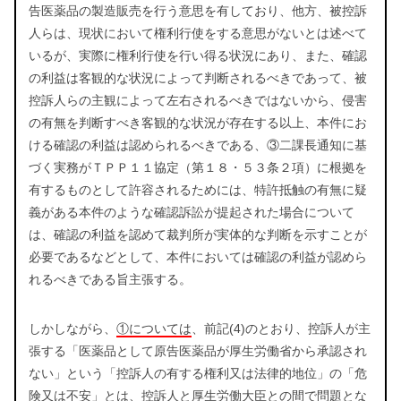
告医薬品の製造販売を行う意思を有しており、他方、被控訴
人らは、現状において権利行使をする意思がないとは述べて
いるが、実際に権利行使を行い得る状況にあり、また、確認
の利益は客観的な状況によって判断されるべきであって、被
控訴人らの主観によって左右されるべきではないから、侵害
の有無を判断すべき客観的な状況が存在する以上、本件にお
ける確認の利益は認められるべきである、③二課長通知に基
づく実務がＴＰＰ１１協定（第１８・５３条２項）に根拠を
有するものとして許容されるためには、特許抵触の有無に疑
義がある本件のような確認訴訟が提起された場合について
は、確認の利益を認めて裁判所が実体的な判断を示すことが
必要であるなどとして、本件においては確認の利益が認めら
れるべきである旨主張する。
しかしながら、
①については
、前記(4)のとおり、控訴人が主
張する「医薬品として原告医薬品が厚生労働省から承認され
ない」という「控訴人の有する権利又は法律的地位」の「危
険又は不安」とは、控訴人と厚生労働大臣との間で問題とな