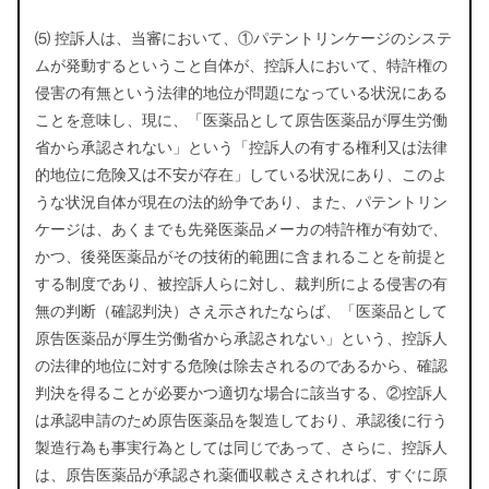
⑸ 控訴人は、当審において、①パテントリンケージのシステ
ムが発動するということ自体が、控訴人において、特許権の
侵害の有無という法律的地位が問題になっている状況にある
ことを意味し、現に、「医薬品として原告医薬品が厚生労働
省から承認されない」という「控訴人の有する権利又は法律
的地位に危険又は不安が存在」している状況にあり、このよ
うな状況自体が現在の法的紛争であり、また、パテントリン
ケージは、あくまでも先発医薬品メーカの特許権が有効で、
かつ、後発医薬品がその技術的範囲に含まれることを前提と
する制度であり、被控訴人らに対し、裁判所による侵害の有
無の判断（確認判決）さえ示されたならば、「医薬品として
原告医薬品が厚生労働省から承認されない」という、控訴人
の法律的地位に対する危険は除去されるのであるから、確認
判決を得ることが必要かつ適切な場合に該当する、②控訴人
は承認申請のため原告医薬品を製造しており、承認後に行う
製造行為も事実行為としては同じであって、さらに、控訴人
は、原告医薬品が承認され薬価収載さえされれば、すぐに原