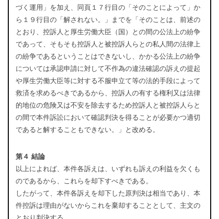
づく運用」を加え、同頁１７行目の「そのことによって」か
ら１９行目の「解されない。」までを「そのことは、前述の
とおり、控訴人と厚生労働大臣（国）との間の公法上の紛争
であって、そもそも控訴人と被控訴人らとの私人間の法律上
の紛争であるということはできないし、かかる公法上の紛争
については承認申請に対して不作為の違法確認の訴えの提起
や厚生労働大臣等に対する不服申立て等の法的手段によって
救済を求めるべきであるから、控訴人の有する権利又は法律
的地位の危険又は不安を除去するため控訴人と被控訴人らと
の間で本件訴訟において確認判決を得ることが必要かつ適切
であると解することもできない。」と改める。
第４ 結論
以上によれば、本件各訴えは、いずれも訴えの利益を欠くも
のであるから、これらを却下すべきである。
したがって、本件各訴えを却下した原判決は相当であり、本
件控訴は理由がないからこれを棄却することとして、主文の
とおり判決する。