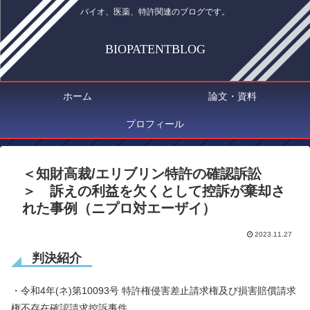
バイオ、医薬、特許関連のブログです。
BIOPATENTBLOG
ホーム
論文・資料
プロフィール
＜知財高裁/エリブリン特許の確認訴訟
＞ 訴えの利益を欠くとして控訴が棄却さ
れた事例（ニプロ対エーザイ）
2023.11.27
判決紹介
・令和4年(ネ)第10093号 特許権侵害差止請求権及び損害賠償請求
権不存在確認請求控訴事件