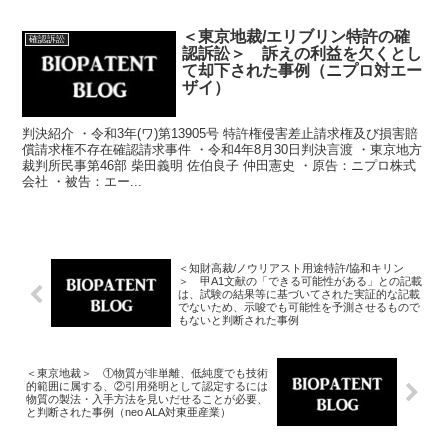
＜東京地裁/エリブリン特許の確
確認訴訟
認訴訟＞ 訴えの利益を欠くとし
て却下された事例（ニプロ対エー
ザイ）
判決紹介 ・令和3年(ワ)第13905号 特許権侵害差止請求権及び損害賠
償請求権不存在確認請求事件 ・令和4年8月30日判決言渡 ・東京地方
裁判所民事第46部 柴田義明 佐伯良子 仲田憲史 ・原告：ニプロ株式
会社 ・被告：エー...
＜知財高裁/ノウリアスト用途特許/協和キリン
＞ 甲A1文献の「できる可能性がある」との記載
は、試験の結果等に基づいてされた実証的な記載
でないため、示唆でも可能性を予測させるもので
もないと判断された事例
＜東京地裁＞ ①物質が非単離、低純度でも技術
的範囲に属する、②引用発明として認定するには
物質の製法・入手方法を見いだせることが必要、
と判断された事例（neo ALA対東亜産業）