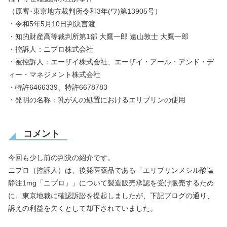
（原審･東京地方裁判所令和3年(ワ)第13905号）
・令和5年5月10日判決言渡
・知的財産高等裁判所第1部 大鷹一郎 遠山敦士 大鷹一郎
・控訴人：ニプロ株式会社
・被控訴人：エーザイ株式会社、エーザイ・アール・アンド・デ
ィー・マネジメント株式会社
・特許6466339、特許6678783
・発明の名称：乳がんの処置におけるエリブリンの使用
コメント
今回も少し前の判決の紹介です。
ニプロ（控訴人）は、後発医薬品である「エリブリンメシル酸塩
静注1mg「ニプロ」」について製造販売承認を受け販売するため
に、東京地裁に確認訴訟を提起しましたが、下記ブログの通り、
訴えの利益を欠くとして却下されていました。