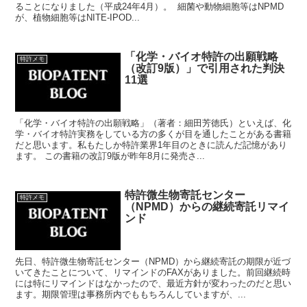
ることになりました（平成24年4月）。 細菌や動物細胞等はNPMD
が、植物細胞等はNITE-IPOD...
「化学・バイオ特許の出願戦略
特許メモ
（改訂9版）」で引用された判決
11選
「化学・バイオ特許の出願戦略」（著者：細田芳徳氏）といえば、化
学・バイオ特許実務をしている方の多くが目を通したことがある書籍
だと思います。私もたしか特許業界1年目のときに読んだ記憶があり
ます。 この書籍の改訂9版が昨年8月に発売さ...
特許微生物寄託センター
特許メモ
（NPMD）からの継続寄託リマイ
ンド
先日、特許微生物寄託センター（NPMD）から継続寄託の期限が近づ
いてきたことについて、リマインドのFAXがありました。前回継続時
には特にリマインドはなかったので、最近方針が変わったのだと思い
ます。期限管理は事務所内でももちろんしていますが、...