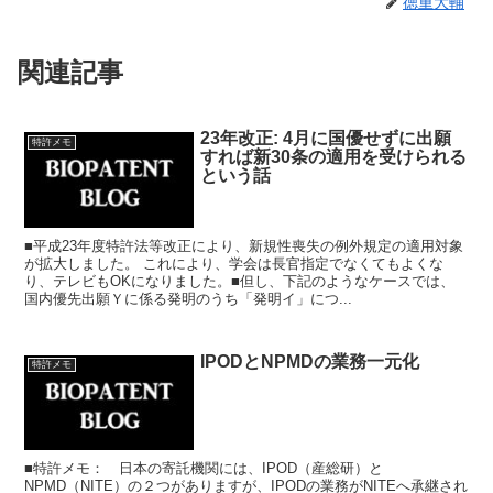
徳重大輔
関連記事
23年改正: 4月に国優せずに出願
特許メモ
すれば新30条の適用を受けられる
という話
■平成23年度特許法等改正により、新規性喪失の例外規定の適用対象
が拡大しました。 これにより、学会は長官指定でなくてもよくな
り、テレビもOKになりました。■但し、下記のようなケースでは、
国内優先出願Ｙに係る発明のうち「発明イ」につ...
IPODとNPMDの業務一元化
特許メモ
■特許メモ： 日本の寄託機関には、IPOD（産総研）と
NPMD（NITE）の２つがありますが、IPODの業務がNITEへ承継され