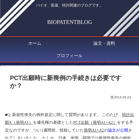
バイオ、医薬、特許関連のブログです。
BIOPATENTBLOG
ホーム
論文・資料
プロフィール
PCT出願時に新喪例の手続きは必要です
か？
2014.05.23
■
Q.
新規性喪失の例外規定に関して質問があります。 このたび、
特許出
願
X
（発明
A1
）
を優先権の基礎とした
PCT
出願（発明
A1
+
A2
）
をする予
定なのですが、つい
1
週間前、投稿していた
発明
A1+A2
の
論文が公開
さ
れてしまいました。 たしか、日本、米国、韓国では新規性喪失の例外