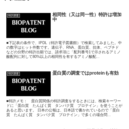
相同性（又は同一性）特許は増加
特許調査
中
■下記表の条件で、IPDL（特許電子図書館）で検索してみました。中
の数字はヒット件数です。遺伝子、RNA、蛋白質、抗体、ペプチド
などの分野の特許出願では、請求項に「配列番号1で示されるアミノ
酸配列に対して80%以上の相同性を有するアミノ酸配...
蛋白質の調査ではproteinも有効
特許調査
■特許メモ： 蛋白質関係の特許調査をするときには、検索キーワー
ドに「蛋白質 たんぱく質 タンパク質 プロテイン」を使うことが
あると思います。 日本の公報は、日本語で書かれているので「蛋白
質 たんぱく質 タンパク質 プロテイン」で多くの場合問...