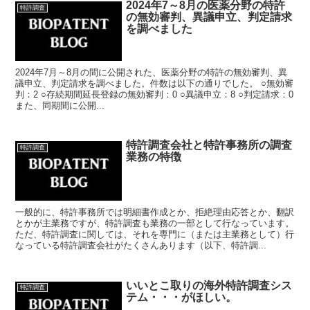
2024年7～8月の医薬分野の特許
特許調査
の無効審判、異議申立、判定請求
を調べました
2024年7月～8月の間に公開された、医薬分野の特許の無効審判、異
議申立、判定請求を調べました。件数は以下の通りでした。 ○無効審
判：2 ○存続期間延長登録の無効審判：0 ○異議申立：8 ○判定請求：0
また、同期間に公開...
特許調査会社と特許事務所の調査
特許調査
業務の特徴
一般的に、特許事務所では明細書作成とか、拒絶理由応答とか、翻訳
とかが主業務ですが、特許調査も業務の一部として行なっています。
ただ、特許調査に関しては、それを専門に（または主業務として）行
なっている特許調査会社がたくさんあります（以下、特許調...
いいとこ取りの海外特許調査シス
特許調査
テム・・・がほしい。