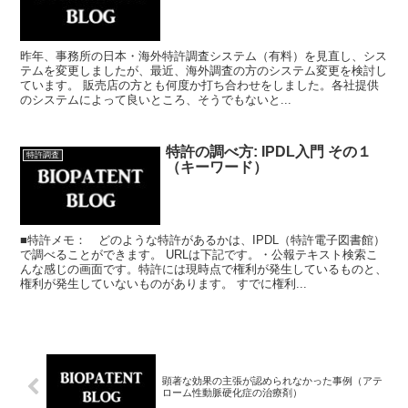
昨年、事務所の日本・海外特許調査システム（有料）を見直し、シス
テムを変更しましたが、最近、海外調査の方のシステム変更を検討し
ています。 販売店の方とも何度か打ち合わせをしました。各社提供
のシステムによって良いところ、そうでもないと...
特許の調べ方: IPDL入門 その１
特許調査
（キーワード）
■特許メモ： どのような特許があるかは、IPDL（特許電子図書館）
で調べることができます。 URLは下記です。・公報テキスト検索こ
んな感じの画面です。特許には現時点で権利が発生しているものと、
権利が発生していないものがあります。 すでに権利...
顕著な効果の主張が認められなかった事例（アテ
ローム性動脈硬化症の治療剤）