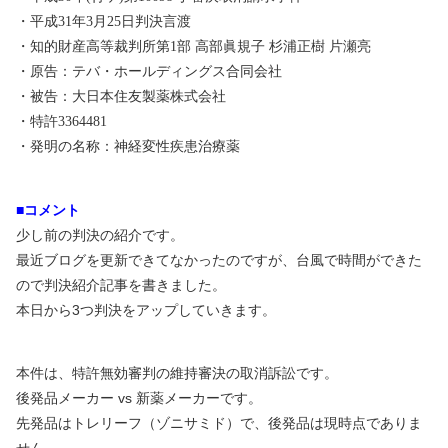
・平成
31
年
3
月
25
日判決言渡
・知的財産高等裁判所第
1
部
高部眞規子 杉浦正樹 片瀬亮
・原告：テバ・ホールディングス合同会社
・被告：大日本住友製薬株式会社
・特許
3364481
・発明の名称：神経変性疾患治療薬
■コメント
少し前の判決の紹介です。
最近ブログを更新できてなかったのですが、台風で時間ができた
ので判決紹介記事を書きました。
本日から
3
つ判決をアップしていきます。
本件は、特許無効審判の維持審決の取消訴訟です。
後発品メーカー
vs
新薬メーカーです。
先発品はトレリーフ（ゾニサミド）で、後発品は現時点でありま