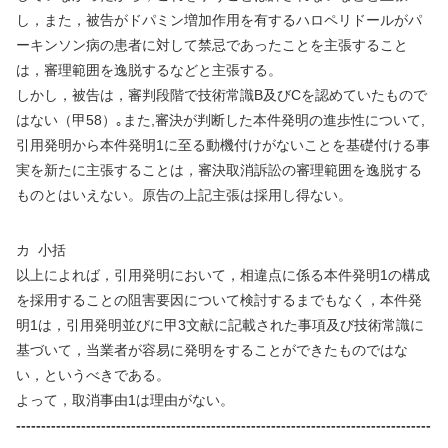
し，また，被告がドパミン増加作用を有するハロペリドールがパ
ーキンソン病の患者に対して禁忌であったことを主張すること
は，審理範囲を逸脱するなどと主張する。
しかし，被告は，審判段階で技術常識
B
及び
C
を認めていたもので
はない（甲
58
）｡また
,
審決が判断した本件発明の進歩性について
,
引用発明から本件発明
1
に至る動機付けがないことを基礎付ける事
実を新たに主張することは，審決取消訴訟の審理範囲を逸脱する
ものとはいえない。原告の上記主張は採用し得ない。
カ
小括
以上によれば，引用発明において，相違点に係る本件発明
1
の構成
を採用することの阻害要因について検討するまでもなく，本件発
明
1
は，引用発明並びに甲
3
文献に記載された事項及び技術常識に
基づいて，当業者が容易に発明をすることができたものではな
い，というべきである。
よって，取消事由
1
は理由がない。
-----------------------------------------------------------------------------------