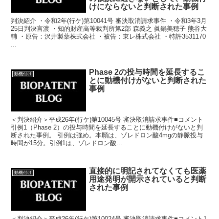
けにならないと判断された事例
判決紹介 ・令和2年(行ケ)第10041号 審決取消請求事件 ・令和3年3月
25日判決言渡 ・知的財産高等裁判所第2部 森義之 眞鍋美穂子 熊谷大
輔 ・原告：沢井製薬株式会社 ・被告：東レ株式会社 ・特許3531170
...
Phase 2の投与時間を延長するこ
動機付け
とに動機付けがないと判断された
事例
＜判決紹介＞平成26年(行ケ)第10045号 審決取消請求事件■コメント
引例1（Phase 2）の投与時間を延長することに動機付けがないと判
断された事例。 引例は強め。本願は、ゾレドロン酸4mgの静脈投与
時間が15分。引例1は、ゾレドロン酸...
直接的に明記されてなくても医薬
動機付け
用途発明が開示されていると判断
された事例
＜判決紹介＞平成26年(行ケ)第10024号 審決取消請求事件■コメント1