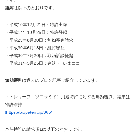
せん。
経緯
は以下のとおりです。
・平成
10
年
12
月
21
日：特許出願
・平成
14
年
10
月
25
日：特許登録
・平成
29
年
8
月
30
日：無効審判請求
・平成
30
年
6
月
13
日：維持審決
・平成
30
年
7
月
20
日：取消訴訟提起
・平成
31
年
3
月
25
日：判決
←
いまココ
無効審判
は過去のブログ記事で紹介しています。
・トレリーフ（ゾニサミド）用途特許に対する無効審判、結果は
特許維持
!https://biopatent.jp/365/
本件特許の請求項
1
は以下のとおりです。