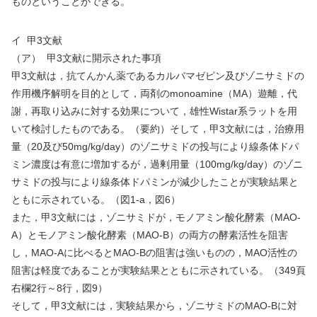
ものということができる。
イ
甲
3
文献
（ア）
甲
3
文献に開示された事項
甲
3
文献は，抗てんかん薬であるカルバマゼピン及びゾニサミドの
作用機序解明を目的として，両剤の
monoamine
（
MA
）遊離，代
謝，再取り込みに対する効果について，雄性
Wistar
系ラットを用
いて検討したものである。（要約）そして，甲
3
文献には，治療用
量（
20
及び
50mg/kg/day
）のゾニサミドの投与により線条体ドパ
ミン濃度は有意に増加するが，過剰用量（
100mg/kg/day
）のゾニ
サミドの投与により線条体ドパミンが減少したことが実験結果と
ともに示されている。（図
1-a
，図
6
）
また，甲
3
文献には，ゾニサミドが，モノアミン酸化酵素（
MAO-
A
）とモノアミン酸化酵素（
MAO-B
）の両方の酵素活性を阻害
し，
MAO-A
に比べると
MAO-B
の阻害は強いものの，
MAO
活性の
阻害は軽度であることが実験結果とともに示されている。（
349
頁
右欄
2
行～
8
行，図
9
）
そして，甲
3
文献には，実験結果から，ゾニサミドの
MAO-B
に対