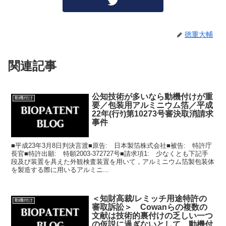
徳重大輔
関連記事
公知技術が多いなら動機付けが重
動機付け
要／包装用アルミニウム箔／平成
22年(行ｹ)第10273号審決取消請求
事件
■平成23年3月8日判決言渡■原告: 日本製箔株式会社■被告: 特許庁
長官■特許出願: 特願2003-372727号■請求項1: 少なくとも下記手
段及び装置を具えた外観検査装置を用いて，アルミニウム箔製包装体
を製造する際に用いるアルミニ...
＜知財高裁/レミッチ用途特許の
動機付け
審取訴訟＞ Cowanらの複数の
文献は技術的裏付けの乏しい一つ
の仮説に過ぎないとして、動機付