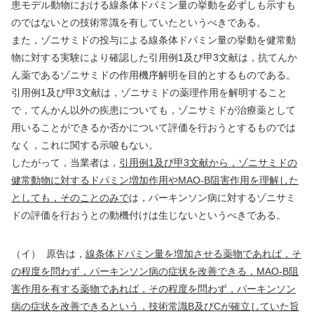
患モデル動物における線条体ドパミン量の挙動を必ずしも示すも
のではないとの技術常識を有していたというべきである。
また，ゾニサミドの投与による線条体ドパミン量の挙動を健常動
物に対する実験により確認した引用例
1
及び甲
3
文献は，抗てんか
ん薬であるゾニサミドの作用機序解明を目的とするものである。
引用例
1
及び甲
3
文献は，ゾニサミドの薬理作用を解明すること
で，てんかん以外の疾患についても，ゾニサミドが治療薬として
用いることができるか否かについて評価を行おうとするものでは
なく，これに関する示唆もない。
したがって，当業者は，
引用例
1
及び甲
3
文献から，ゾニサミドの
健常動物に対するドパミン増加作用や
MAO-B
阻害作用を理解した
としても，そのことのみで
は，パーキンソン病に対するゾニサミ
ドの評価を行おうとの動機付けは生じないというべきである。
（イ）
原告は，
線条体ドパミン量を増加させる薬物であれば，そ
の程度を問わず，パーキンソン病の症状を改善できる，
MAO-B
阻
害作用を有する薬物であれば，その程度を問わず，パーキンソン
病の症状を改善できるという，技術常識
B
及び
C
が確立していた旨