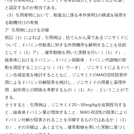
と認定するのが相当である。
（
3
）引用発明において，相違点に係る本件発明
1
の構成を採用す
る動機付けの有無
ア
引用例における示唆
前記（
1
）によれば，引用例は，抗てんかん薬であるゾニサミドに
ついて，ドパミン作動系に対する作用機序を解明することを目的
として（（
1
）ア），健常動物を用いた実験を行い（（
1
）イ），
線条体におけるドパミン，ドパミン前駆体，ドパミン代謝物の挙
動を測定することにより（（
1
）ウ～オ），ゾニサミドによるドパ
ミン合成促進を検討するとともに，ゾニサミドの
MAO
活性阻害作
用によるドパミン分解阻害を検討し，ゾニサミドの用量と薬理作
用，副作用との関係を考察するもの（（
1
）カ），ということがで
きる。
そうすると，引用例は，ゾニサミド
20
～
50mg/kg
を短期投与する
と，線条体ドパミン量が増加すること，
MAO-B
活性の阻害により
ドパミン分解が阻害されることを示唆するものではあるが（（
1
）
カ），その示唆は，あくまでも，健常動物を用いた実験に基づく