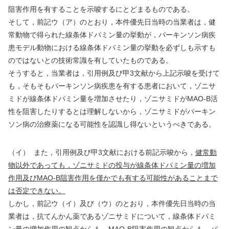
阻害作用を有することを示唆するにとどまるものである。
そして，前記ウ（ア）のとおり，本件優先日当時の当業者は，健
常動物で得られた線条体ドパミン量の挙動が，パーキンソン病疾
患モデル動物における線条体ドパミン量の挙動を必ずしも示すも
のではないとの技術常識を有していたものである。
そうすると，当業者は，引用例及び甲
3
文献から上記示唆を受けて
も，そもそもパーキンソン病疾患を有する患者において，ゾニサ
ミドが線条体ドパミン量を増加させたり，ゾニサミドが
MAO-B
活
性を阻害したりするとは理解しないから，ゾニサミドがパーキン
ソン病の治療薬になる可能性を認識し得ないというべきである。
（イ）
また，引用例及び甲
3
文献における前記示唆から，
健常動
物以外であっても，ゾニサミドの投与が線条体ドパミン量の増加
作用及び
MAO-B
阻害作用を僅かでも有する可能性があることまで
は否定できない。
しかし，前記ウ（イ）及び（ウ）のとおり，本件優先日当時の当
業者は，抗てんかん薬であるゾニサミドについて，線条体ドパミ
ン量の増加作用の観点からも，
MAO-B
阻害作用の観点からも，パ