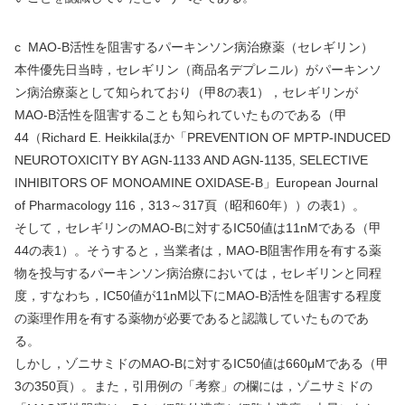
c MAO-B
活性を阻害するパーキンソン病治療薬（セレギリン）
本件優先日当時，セレギリン（商品名デプレニル）がパーキンソ
ン病治療薬として知られており（甲
8
の表
1
），セレギリンが
MAO-B
活性を阻害することも知られていたものである（甲
44
（
Richard E. Heikkila
ほか「
PREVENTION OF MPTP-INDUCED
NEUROTOXICITY BY AGN-1133 AND AGN-1135, SELECTIVE
INHIBITORS OF MONOAMINE OXIDASE-B
」
European Journal
of Pharmacology 116
，
313
～
317
頁（昭和
60
年））の表
1
）。
そして，セレギリンの
MAO-B
に対する
IC50
値は
11nM
である（甲
44
の表
1
）。そうすると，当業者は，
MAO-B
阻害作用を有する薬
物を投与するパーキンソン病治療においては，セレギリンと同程
度，すなわち，
IC50
値が
11nM
以下に
MAO-B
活性を阻害する程度
の薬理作用を有する薬物が必要であると認識していたものであ
る。
しかし，ゾニサミドの
MAO-B
に対する
IC50
値は
660
μ
M
である（甲
3
の
350
頁）。また，引用例の「考察」の欄には，ゾニサミドの