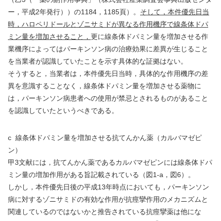
ー，平成
2
年発行））の
1184
，
1185
頁）。
そして，本件優先日当
時，ハロペリドールとゾニサミドが異なる作用機序で線条体ドパ
ミン量を増加させること，
更に線条体ドパミン量を増加させる作
業機序によってはパーキンソン病の治療効果に差異が生じること
を当業者が認識していたことを示す具体的な証拠はない。
そうすると，当業者は，本件優先日当時，具体的な作用機序の差
異を意識することなく，線条体ドパミン量を増加させる薬物に
は，パーキンソン病患者への使用が禁忌とされるものがあること
を認識していたというべきである。
c
線条体ドパミン量を増加させる抗てんかん薬（カルバマゼピ
ン）
甲
3
文献には，抗てんかん薬であるカルバマゼピンには線条体ドパ
ミン量の増加作用がある旨記載されている（図
1-a
，図
6
）。
しかし，本件優先日後の平成
13
年時点においても，パーキンソン
病に対するゾニサミドの有効な作用が抗痙攣作用のメカニズムと
関連しているのではないかと推告されている抗痙攣薬は他にな