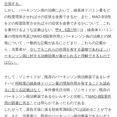
主張する。
しかし，パーキンソン病の治療において，線条体ドパミン量をど
の程度増加させればその症状を改善できるか，また，
MAO-B
活性
をどの程度阻害させればその症状を改善できるかについて，これ
を裏付けるような証拠はない。
甲
4
，
6
及び
8
には，線条体ドパミン
量の増加作用及び
MAO-B
阻害作用とパーキンソン病の治療との関
係について，一般的な記載があるにとどまり，これらの記載か
ら，当業者が，
少しでもこれらの作用を有する薬物であれば，パ
ーキンソン病に対する治療効果が奏せられると理解できるもので
はない。
そして，ゾニサミドが，既存のパーキンソン病治療薬であるレボ
ドパと
同程度の線条体ドパミン量の増加作用を有することを認め
るに足りる証拠はなく
，本件優先日当時，ゾニサミドが，既存の
パーキンソン病治療薬であるセレルギンと比較して
MAO-B
阻害作
用が顕著に劣る
ことは明らかであったものである。
したがって，原告主張に係る技術常識
B
及び
C
は認めることができ
ず，また，当業者は，既存のパーキンソン病治療薬であるレボド