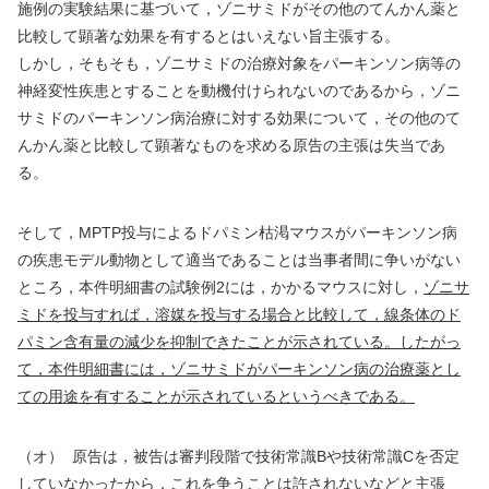
施例の実験結果に基づいて，ゾニサミドがその他のてんかん薬と
比較して顕著な効果を有するとはいえない旨主張する。
しかし，そもそも，ゾニサミドの治療対象をパーキンソン病等の
神経変性疾患とすることを動機付けられないのであるから，ゾニ
サミドのパーキンソン病治療に対する効果について，その他のて
んかん薬と比較して顕著なものを求める原告の主張は失当であ
る。
そして，
MPTP
投与によるドパミン枯渇マウスがパーキンソン病
の疾患モデル動物として適当であることは当事者間に争いがない
ところ，本件明細書の試験例
2
には，かかるマウスに対し，
ゾニサ
ミドを投与すれば，溶媒を投与する場合と比較して，線条体のド
パミン含有量の減少を抑制できたことが示されている。したがっ
て，本件明細書には，ゾニサミドがパーキンソン病の治療薬とし
ての用途を有することが示されているというべきである。
（オ）
原告は，被告は審判段階で技術常識
B
や技術常識
C
を否定
していなかったから，これを争うことは許されないなどと主張