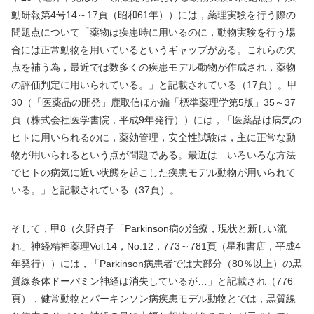
動研報第
4
号
14
～
17
頁（昭和
61
年））には，薬理実験を行う際の
問題点について「薬物は疾患時に用いるのに，動物実験を行う場
合には正常動物を用いているというギャップがある。これらの欠
点を補う為，最近では数多くの疾患モデル動物が作成され，薬物
の評価判定に用いられている。」と記載されている（
17
頁）。甲
30
（「医薬品の開発」鹿取信ほか編「標準薬理学第
5
版」
35
～
37
頁（株式会社医学書院，平成
9
年発行））には，「医薬品は病気の
ヒトに用いられるのに，薬効管理，安全性試験は，主に正常な動
物が用いられるという点が問題である。最近は…いろいろな方法
でヒトの病気に近い状態を起こした疾患モデル動物が用いられて
いる。」と記載されている（
37
頁）。
そして，甲
8
（久野貞子「
Parkinson
病の治療，現状と新しい流
れ」神経精神薬理
Vol.14
，
No.12
，
773
～
781
頁（星和書店，平成
4
年発行））には，「
Parkinson
病患者では大部分（
80
％以上）の黒
質線条体ドーパミン神経は消失しているが…」と記載され（
776
頁），健常動物とパーキンソン病疾患モデル動物とでは，黒質線