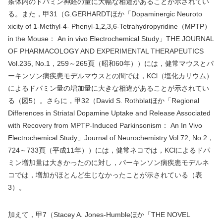
条体内のドパミン神経の量に大幅な相違があることが示されてい
る。また，甲
31
（
G.GERHARDT
ほか「
Dopaminergic Neuroto
xicity of 1-Methyl-4- Phenyl-1,2,3,6-Tetrahydropyridine
（
MPTP
）
in the Mouse
：
An in vivo Electrochemical Study
」
THE JOURNAL
OF PHARMACOLOGY AND EXPERIMENTAL THERAPEUTICS
Vol.235, No.1
，
259
～
265
頁（昭和
60
年））には，健常マウスとパ
ーキンソン病疾患モデルマウスとの間では，
KCl
（塩化カリウム）
によるドパミン量の増加量に大きな相違があることが示されてい
る（図
5
）。さらに，甲
32
（
David S. Rothblat
ほか「
Regional
Differences in Striatal Dopamine Uptake and Release Associated
with Recovery from MPTP-Induced Parkinsonism
：
An In Vivo
Electrochemical Study
」
Journal of Neurochemistry Vol.72, No.2
，
724
～
733
頁（平成
11
年））には，健常ネコでは，
KCl
によるドパ
ミン増加量は大きかったのに対し，パーキンソン病疾患モデルネ
コでは，増加がほとんど生じなかったことが示されている（表
3
）。
加えて，甲
7
（
Stacey A. Jones-Humble
ほか「
THE NOVEL