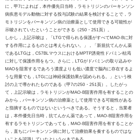
に，甲
7
によれば，本件優先日当時，ラモトリジンのパーキンソン
病疾患モデル動物に対する投与試験の結果を検討することで，ラ
モトリジンをパーキンソン病の治療薬として使用できる可能性が
示唆されていたということができる（
250
・
251
頁）。
しかし，上記示唆は，「
LTG
で得られる保護がすべて
MAO-B
に対
する作用によるものとは考えられない。」，「新規抗てんかん薬
である
LTG
は，
C57BL
マウスにおける
MPTP
誘発性ドパミン枯渇
に対して保護作用をもつ。さらに，
LTG
がドパミンの取り込みや
MAO
を阻害するであろう濃度よりも低い濃度で脳内に存在するよ
うな用量でも，
LTG
には神経保護効果が認められる。」という検
討の上で導かれたものである（甲
7
の
250
・
251
頁）。したがっ
て，上記示唆は，ラモトリジンが
MAO-B
阻害作用を有することの
みから，パーキンソン病の治療薬として使用できる可能性がある
と指摘するものではないというべきである。そうすると，当業者
は，本件優先日当時，抗てんかん薬であって，
MAO-B
阻害作用を
有するラモトリジンであっても，
MAO-B
阻害作用を有することか
ら，直ちにパーキンソン病に対して治療効果を奏するものではな
いことを認識していたというべきである。