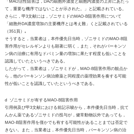
「
MAO
活性阻害は，
DA
の細胞外濃度と細胞内濃度の上昇にあたっ
て，重要な機序ではないことが示された。」と記載されている。
さらに，甲
3
文献には，ゾニサミドの
MAO-B
阻害作用について
「細胞外
DA
濃度増加の主要機序とは考え難」くと記載されている
（
351
頁）｡
そうすると，当業者は，本件優先日当時，ゾニサミドの
MAO-B
阻
害作用がセレルギンよりも顕著に弱く，また，それがパーキンソ
ン病の治療に有用なドパミン量の増加に果たす程度も低いことを
認識していたというべきである。
したがって，当業者は，ゾニサミドが，
MAO-B
阻害作用の観点か
ら，他のパーキンソン病治療薬と同程度の薬理効果を奏する可能
性が低いことを認識していたというべきである。
d
ゾニサミドが有する
MAO-B
阻害作用
引用例及び甲
3
文献における前記示唆から，本件優先日当時，抗て
んかん薬であるゾニサミドの投与が，健常動物以外であっても，
MAO-B
阻害作用を僅かでも有する可能性があることまでは否定で
きない。また，当業者は，本件優先日当時，パーキンソン病の治