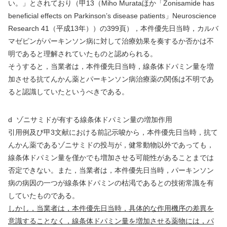
い。」とされており（甲
13
（
Miho Murata
ほか「
Zonisamide has
beneficial effects on Parkinson
’
s disease patients
」
Neuroscience
Research 41
（平成
13
年））の
399
頁），本件優先日当時，カルバ
マゼピンがパーキンソン病に対して治療効果を奏するか否かは不
明であると理解されていたものと認められる。
そうすると，当業者は，本件優先日当時，線条体ドパミン量を増
加させる抗てんかん薬とパーキンソン病治療薬の関係は不明であ
ると認識していたというべきである。
d
ゾニサミドが有する線条体ドパミン量の増加作用
引用例及び甲
3
文献における前記示唆から，本件優先日当時，抗て
んかん薬であるゾニサミドの投与が，健常動物以外であっても，
線条体ドパミン量を僅かでも増加させる可能性があることまでは
否定できない。また，当業者は，本件優先日当時，パーキンソン
病の病因の一つが線条体ドパミンの枯渇であるとの技術常識を有
していたものである。
しかし，当業者は，本件優先日当時，具体的な作用機序の差異を
意識することなく，線条体ドパミン量を増加させる薬物には，パ