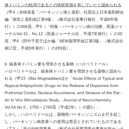
体ドパミンの枯渇であるとの技術常識を有していたと認められる
（甲
4
（水柿道直「パーキンソン病と薬剤」社団法人日本薬剤師会
編「病気と薬剤改訂第
4
版」（株式会社薬事日報社，平成
8
年発
行））の
306
頁，甲
5
（「特集・パーキンソン病の治療」医薬ジャ
ーナル
Vol.31
，
No.12
（医薬ジャーナル社，平成
7
年発行））の
30
頁，甲
6
（田中千賀子ほか編「
NEW
薬理学改訂第
3
版」（株式会社
南江堂，平成
9
年発行））の
289
頁）。
b
線条体ドパミン量を増加させる薬物（ハロペリドール）
ハロペリドールは，線条体ドパミン量を増加させる薬物と認めら
れる（甲
23
（
Bita Moghaddam
ほか「
Acute Effects of Typical and
Atypical Antipsychotic Drugs on the Release of Dopamine from
Prefrontal Cortex, Nucleus Accumbens, and Striatum of the Rat
：
An In Vivo Microdialysis Study
」
Journal of Neurochemistry
Vol.54,No.5
，
1755
～
1760
頁（平成
2
年））の図
1
）。
しかし，ハロペリドールは，薬物性パーキンソニズムを引き起こ
し，パーキンソン病患者への使用は禁忌とされていたものである
（乙
3
（「薬の副作用事典」（株式会社産業調査会事典出版センタ