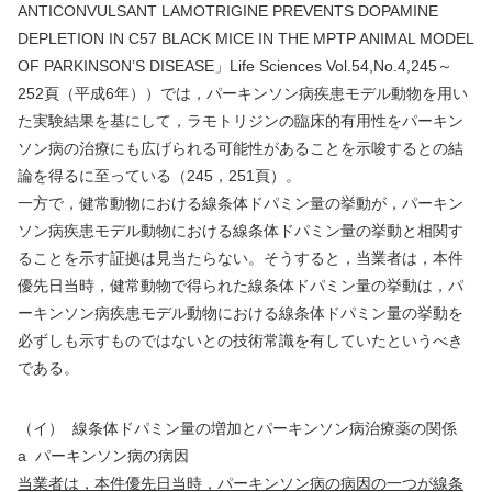
ANTICONVULSANT LAMOTRIGINE PREVENTS DOPAMINE
DEPLETION IN C57 BLACK MICE IN THE MPTP ANIMAL MODEL
OF PARKINSON
’
S DISEASE
」
Life Sciences Vol.54,No.4,245
～
252
頁（平成
6
年））では，パーキンソン病疾患モデル動物を用い
た実験結果を基にして，ラモトリジンの臨床的有用性をパーキン
ソン病の治療にも広げられる可能性があることを示唆するとの結
論を得るに至っている（
245
，
251
頁）。
一方で，健常動物における線条体ドパミン量の挙動が，パーキン
ソン病疾患モデル動物における線条体ドパミン量の挙動と相関す
ることを示す証拠は見当たらない。そうすると，当業者は，本件
優先日当時，健常動物で得られた線条体ドパミン量の挙動は，パ
ーキンソン病疾患モデル動物における線条体ドパミン量の挙動を
必ずしも示すものではないとの技術常識を有していたというべき
である。
（イ）
線条体ドパミン量の増加とパーキンソン病治療薬の関係
a
パーキンソン病の病因
当業者は，本件優先日当時，パーキンソン病の病因の一つが線条