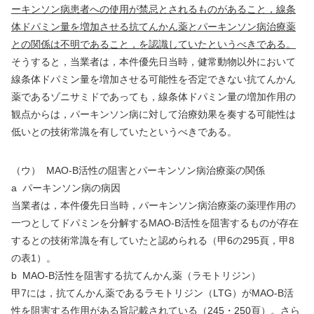
ーキンソン病患者への使用が禁忌とされるものがあること，線条
体ドパミン量を増加させる抗てんかん薬とパーキンソン病治療薬
との関係は不明であること，を認識していたというべきである。
そうすると，当業者は，本件優先日当時，健常動物以外において
線条体ドパミン量を増加させる可能性を否定できない抗てんかん
薬であるゾニサミドであっても，線条体ドパミン量の増加作用の
観点からは，パーキンソン病に対して治療効果を奏する可能性は
低いとの技術常識を有していたというべきである。
（ウ）
MAO-B
活性の阻害とパーキンソン病治療薬の関係
a
パーキンソン病の病因
当業者は，本件優先日当時，パーキンソン病治療薬の薬理作用の
一つとしてドパミンを分解する
MAO-B
活性を阻害するものが存在
するとの技術常識を有していたと認められる（甲
6
の
295
頁，甲
8
の表
1
）。
b MAO-B
活性を阻害する抗てんかん薬（ラモトリジン）
甲
7
には，抗てんかん薬であるラモトリジン（
LTG
）が
MAO-B
活
性を阻害する作用がある旨記載されている（
245
・
250
頁）。さら