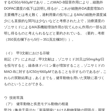
する
IC50
が
660
μ
M
であり，この
MAO-B
阻害作用により，細胞外
DOPAC
濃度の低下は説明し得るが，これが細胞外
DA
濃度増加の
主要機序とは考え難く，過剰用量の投与による
MA
の細胞外濃度減
少にも直接的な関与は少ないなどと考察された上で，治療濃度の
ゾニサミドによる
MA
系機能増強作用が抗てんかん作用の一部を説
明し得るものと考えられるなどと要約されている。（要約，考察
（
350
頁右欄下から
5
行～
351
頁左欄
3
行））。
（イ）
甲
3
文献における示唆
前記（ア）によれば，甲
3
文献は，ゾニサミド
20
又は
50mg/kg/
日
を投与すると，線条体ドパミン量が増加すること，ゾニサミドの
MAO-B
に対する
IC50
が
660
μ
M
であることを示すものであるが，こ
れらの実験結果は，あくまでも，健常動物を用いた実験に基づく
ものということができる。
ウ
技術常識
（ア）
健常動物と疾患モデル動物の相違
甲
29
（亀井千晃ほか「新薬開発における動物実験の問題点」岡実