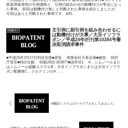
医薬用途発明の引例適格と、引例の組合わせの動機付けが争点になっ
た事例。 前回は動機付け無しと判断された事例を紹介しましたが、
今回はありと判断された事例です。&#1...
主引例に副引例を組み合わせるに
動機付け
は動機付けが大事／大豆イソフラ
ボン／平成24年(行ｹ)第10284号審
決取消請求事件
■平成25年3月27日判決言渡■原告: 有限会社大長企画■被告: 特許
庁長官■特許出願: 特願2002-303877■請求項1: A．シムノールまた
はシムノール硫酸エステルB．大豆イソフラボンまたは大豆イソフラ
ボン配糖体C．クルクミンのA，...
AI翻訳システムのトライアルをしてみました。
＜炭酸ランタンOD錠後発品の特許侵害訴訟＞