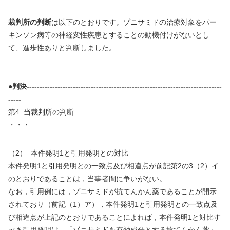
裁判所の判断
は以下のとおりです。ゾニサミドの治療対象をパー
キンソン病等の神経変性疾患とすることの動機付けがないとし
て、進歩性ありと判断しました。
●判決----------------------------------------------------------------------------
-----
第
4
当裁判所の判断
・・・
（
2
）
本件発明
1
と引用発明との対比
本件発明
1
と引用発明との一致点及び相違点が前記第
2
の
3
（
2
）イ
のとおりであることは，当事者間に争いがない。
なお，引用例には，ゾニサミドが抗てんかん薬であることが開示
されており（前記（
1
）ア），本件発明
1
と引用発明との一致点及
び相違点が上記のとおりであることによれば，本件発明
1
と対比す
べき引用発明は，「ゾニサミドを有効成分とする抗てんかん薬」