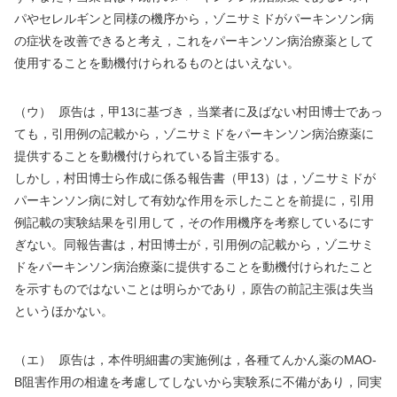
パやセレルギンと同様の機序から，ゾニサミドがパーキンソン病
の症状を改善できると考え，これをパーキンソン病治療薬として
使用することを動機付けられるものとはいえない。
（ウ）
原告は，甲
13
に基づき，当業者に及ばない村田博士であっ
ても，引用例の記載から，ゾニサミドをパーキンソン病治療薬に
提供することを動機付けられている旨主張する。
しかし，村田博士ら作成に係る報告書（甲
13
）は，ゾニサミドが
パーキンソン病に対して有効な作用を示したことを前提に，引用
例記載の実験結果を引用して，その作用機序を考察しているにす
ぎない。同報告書は，村田博士が，引用例の記載から，ゾニサミ
ドをパーキンソン病治療薬に提供することを動機付けられたこと
を示すものではないことは明らかであり，原告の前記主張は失当
というほかない。
（エ）
原告は，本件明細書の実施例は，各種てんかん薬の
MAO-
B
阻害作用の相違を考慮してしないから実験系に不備があり，同実