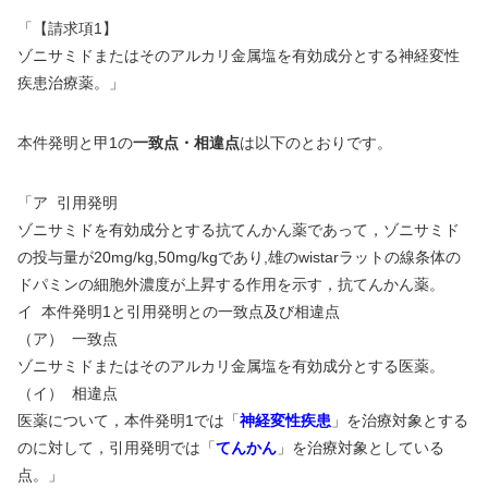
「【請求項
1
】
ゾニサミドまたはそのアルカリ金属塩を有効成分とする神経変性
疾患治療薬。」
本件発明と甲
1
の
一致点・相違点
は以下のとおりです。
「ア
引用発明
ゾニサミドを有効成分とする抗てんかん薬であって，ゾニサミド
の投与量が
20mg/kg,50mg/kg
であり
,
雄の
wistar
ラットの線条体の
ドパミンの細胞外濃度が上昇する作用を示す，抗てんかん薬。
イ
本件発明
1
と引用発明との一致点及び相違点
（ア）
一致点
ゾニサミドまたはそのアルカリ金属塩を有効成分とする医薬。
（イ）
相違点
医薬について，本件発明
1
では「
神経変性疾患
」を治療対象とする
のに対して，引用発明では「
てんかん
」を治療対象としている
点。」