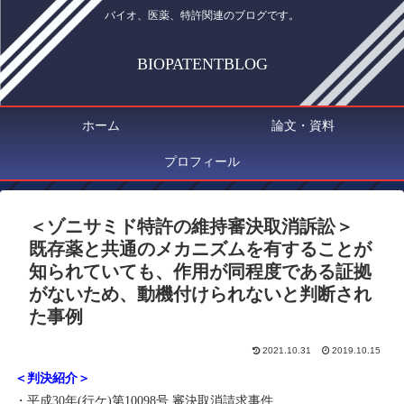
バイオ、医薬、特許関連のブログです。
BIOPATENTBLOG
ホーム
論文・資料
プロフィール
＜ゾニサミド特許の維持審決取消訴訟＞
既存薬と共通のメカニズムを有することが
知られていても、作用が同程度である証拠
がないため、動機付けられないと判断され
た事例
2021.10.31
2019.10.15
＜判決紹介＞
・平成
30
年(行ケ)第
10098
号
審決取消請求事件