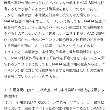
療薬の薬理作用の一つとしてドパミンを分解する
MAO-B
活性を阻
害するものが存在するとの技術常識を有していたものである。
しかし，当業者は，本件優先日当時，抗てんかん薬であって，
MAO-B
阻害作用を有するラモトリジンであっても，
MAO-B
阻害作
用を有することから，直ちにパーキンソン病に対して治療効果を
奏するものではないこと，当業者は，ゾニサミドが，
MAO-B
阻害
作用の観点から，他のパーキンソン病治療薬と同程度の効果を奏
する可能性が低いこと，を認識していたというべきである。
そうすると，当業者は，本件優先日当時，健常動物以外におい
て，
MAO-B
阻害作用を有する可能性を否定できない抗てんかん薬
であるゾニサミドであっても，
MAO-B
阻害作用の観点からは，パ
ーキンソン病に対して治療効果を奏する可能性は低いとの技術常
識を有していたというべきである。
エ
引用発明において，相違点に係る本件発明
1
の構成を採用する
動機付け
（ア）
引用例及び甲
3
文献は，いずれも，ゾニサミドが，健常動
物において，線条体ドパミン量の増加作用を有すること，
MAO-B