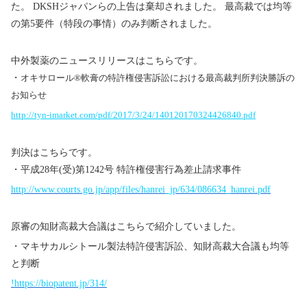
た。 DKSHジャパンらの上告は棄却されました。 最高裁では均等
の第5要件（特段の事情）のみ判断されました。
中外製薬のニュースリリースはこちらです。
・
オキサロール®軟膏の特許権侵害訴訟における最高裁判所判決勝訴の
お知らせ
http://tyn-imarket.com/pdf/2017/3/24/140120170324426840.pdf
判決はこちらです。
・平成28年(受)第1242号 特許権侵害行為差止請求事件
http://www.courts.go.jp/app/files/hanrei_jp/634/086634_hanrei.pdf
原審の知財高裁大合議はこちらで紹介していました。
・マキサカルシトール製法特許侵害訴訟、知財高裁大合議も均等
と判断
!https://biopatent.jp/314/