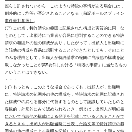
照らし許されないから，このような特段の事情がある場合には，
例外的に，均等が否定されることとなる（前記ボールスプライン
事件最判参照）
。
(
ア
)
この点，特許請求の範囲に記載された構成と実質的に同一な
ものとして，出願時に当業者が容易に想到することのできる特許
請求の範囲外の他の構成があり，したがって，出願人も出願時に
当該他の構成を容易に想到することができたとしても，そのこと
のみを理由として，出願人が特許請求の範囲に当該他の構成を記
載しなかったことが第
5
要件における「特段の事情」に当たるもの
ということはできない。
・・・
(
イ
)
もっとも，このような場合であっても，出願人が，出願時
に，特許請求の範囲外の他の構成を，特許請求の範囲に記載され
た構成中の異なる部分に代替するものとして認識していたものと
客観的，外形的にみて認められるとき，
例えば，出願人が明細書
において当該他の構成による発明を記載しているとみることがで
きるときや，出願人が出願当時に公表した論文等で特許請求の範
囲外の他の構成による発明を記載しているとき
には，出願人が特