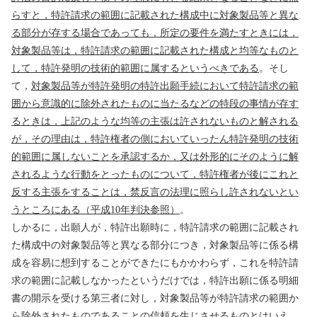
らすと，特許請求の範囲に記載された構成中に対象製品等と異な
る部分が存する場合であっても，所定の要件を満たすときには，
対象製品等は，特許請求の範囲に記載された構成と均等なものと
して，特許発明の技術的範囲に属するというべきである
。そし
て，
対象製品等が特許発明の特許出願手続において特許請求の範
囲から意識的に除外されたものに当たるなどの特段の事情が存す
るときは，上記のような均等の主張は許されないものと解される
が，その理由は，特許権者の側においていったん特許発明の技術
的範囲に属しないことを承認するか，又は外形的にそのように解
されるような行動をとったものについて，特許権者が後にこれと
反する主張をすることは，禁反言の法理に照らし許されないとい
うところにある（平成
10
年判決参照）
。
しかるに，出願人が，特許出願時に，特許請求の範囲に記載され
た構成中の対象製品等と異なる部分につき，対象製品等に係る構
成を容易に想到することができたにもかかわらず，これを特許請
求の範囲に記載しなかったというだけでは，特許出願に係る明細
書の開示を受ける第三者に対し，対象製品等が特許請求の範囲か
ら除外されたものであることの信頼を生じさせるものとはいえ