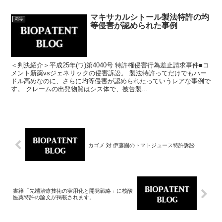
マキサカルシトール製法特許の均
均等
等侵害が認められた事例
＜判決紹介＞平成25年(ワ)第4040号 特許権侵害行為差止請求事件■コ
メント新薬vsジェネリックの侵害訴訟。 製法特許ってだけでもハー
ドル高めなのに、さらに均等侵害が認められたっていうレアな事例で
す。 クレームの出発物質はシス体で、被告製...
カゴメ 対 伊藤園のトマトジュース特許訴訟
書籍「先端治療技術の実用化と開発戦略」に核酸
医薬特許の論文が掲載されます。