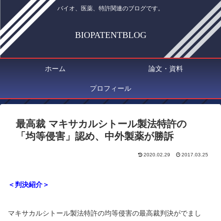
バイオ、医薬、特許関連のブログです。
BIOPATENTBLOG
ホーム
論文・資料
プロフィール
最高裁 マキサカルシトール製法特許の
「均等侵害」認め、中外製薬が勝訴
2020.02.29
2017.03.25
＜判決紹介＞
マキサカルシトール製法特許の均等侵害の最高裁判決がでまし