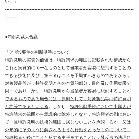
い。」
-----------------------------------------------------------------------------------
-------–
知財高裁大合議
--------------------------------------------------------------
●
--------—-
「ア
第
5
要件の判断基準について
特許発明の実質的価値は，特許請求の範囲に記載された構成から
これと実質的に同一なものとして当業者が容易に想到することの
できる技術に及び，第三者はこれを予期すべきものであるから，
対象製品等が，特許発明とその本質的部分，目的及び作用効果で
同一であり，かつ，特許発明から当業者が容易に想到することが
できるものである場合には，原則として，対象製品等は特許発明
と均等であるといえる
。しかし，
特許出願手続において出願人が
特許請求の範囲から意識的に除外したなど，特許権者の側におい
て一旦特許発明の技術的範囲に属しないことを承認するか，又は
外形的にそのように解されるような行動をとったものについて，
特許権者が後にこれと反する主張をすることは，禁反言の法理に