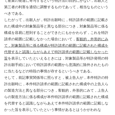
て産業の発達に寄与するという特許法の目的にかない，出願人と
第三者の利害を適切に調整するものであって，相当なものという
べきである。
したがって，出願人が，特許出願時に，特許請求の範囲に記載さ
れた構成中の対象製品等と異なる部分につき，対象製品等に係る
構成を容易に想到することができたにもかかわらず，これを特許
請求の範囲に記載しなかった場合において，
客観的，外形的にみ
て，対象製品等に係る構成が特許請求の範囲に記載された構成を
代替すると認識しながらあえて特許請求の範囲に記載しなかった
旨
を表示していたといえるときには，対象製品等が特許発明の特
許出願手続において特許請求の範囲から意識的に除外されたもの
に当たるなどの特段の事情が存するというべきである。
そして，前記事実関係等に照らすと，被上告人が，本件特許の特
許出願時に，本件特許請求の範囲に記載された構成中の上告人ら
の製造方法と異なる部分につき，客観的，外形的にみて，上告人
らの製造方法に係る構成が本件特許請求の範囲に記載された構成
を代替すると認識しながらあえて本件特許請求の範囲に記載しな
かった旨を表示していたという事情があるとはうかがわれな