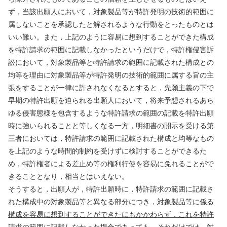
ず，当該出願人において，対象製品等が特許発明の技術的範囲に
属しないことを承認したと解されるような行動をとったものとは
いい難い。また，上記のように容易に想到することができた構成
を特許請求の範囲に記載しなかったというだけで，特許権侵害訴
訟において，対象製品等と特許請求の範囲に記載された構成との
均等を理由に対象製品等が特許発明の技術的範囲に属する旨の主
張をすることが一律に許されなくなるとすると，先願主義の下で
早期の特許出願を迫られる出願人において，将来予想されるあら
ゆる侵害態様を包含するような特許請求の範囲の記載を特許出願
時に強いられることと等しくなる一方，明細書の開示を受ける第
三者においては，特許請求の範囲に記載された構成と均等なもの
を上記のような時間的制約を受けずに検討することができるた
め，特許権者による差止め等の権利行使を容易に免れることがで
きることとなり，相当とはいえない。
そうすると，出願人が，特許出願時に，特許請求の範囲に記載さ
れた構成中の対象製品等と異なる部分につき，
対象製品等に係る
構成を容易に想到することができたにもかかわらず，これを特許