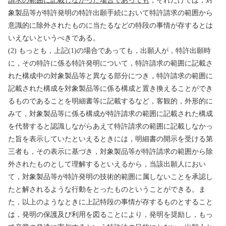
請求の範囲に記載しなかった場合であっても
，それだけでは，対
象製品等が特許発明の特許出願手続において特許請求の範囲から
意識的に除外されたものに当たるなどの特段の事情が存するとは
いえないというべきである。
(2)
もっとも，上記
(1)
の場合であっても，出願人が，特許出願時
に，その特許に係る特許発明について，特許請求の範囲に記載さ
れた構成中の対象製品等と異なる部分につき，特許請求の範囲に
記載された構成を対象製品等に係る構成と置き換えることができ
るものであることを明細書等に記載するなど，客観的，外形的に
みて，対象製品等に係る構成が特許請求の範囲に記載された構成
を代替すると認識しながらあえて特許請求の範囲に記載しなかっ
た旨を表示していたといえるときには，明細書の開示を受ける第
三者も，その表示に基づき，対象製品等が特許請求の範囲から除
外されたものとして理解するといえるから，当該出願人におい
て，対象製品等が特許発明の技術的範囲に属しないことを承認し
たと解されるような行動をとったものということができる。ま
た，以上のようなときに上記特段の事情が存するものとすること
は，発明の保護及び利用を図ることにより，発明を奨励し，もっ