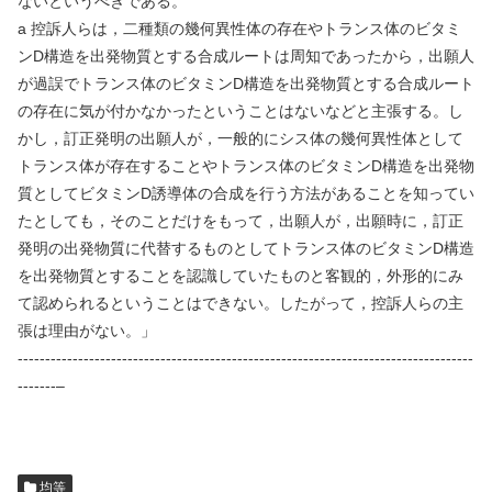
ないというべきである。
a
控訴人らは，二種類の幾何異性体の存在やトランス体のビタミ
ン
D
構造を出発物質とする合成ルートは周知であったから，出願人
が過誤でトランス体のビタミン
D
構造を出発物質とする合成ルート
の存在に気が付かなかったということはないなどと主張する。し
かし，訂正発明の出願人が，一般的にシス体の幾何異性体として
トランス体が存在することやトランス体のビタミン
D
構造を出発物
質としてビタミン
D
誘導体の合成を行う方法があることを知ってい
たとしても，そのことだけをもって，出願人が，出願時に，訂正
発明の出発物質に代替するものとしてトランス体のビタミン
D
構造
を出発物質とすることを認識していたものと客観的，外形的にみ
て認められるということはできない。したがって，控訴人らの主
張は理由がない。」
-----------------------------------------------------------------------------------
-------–
均等