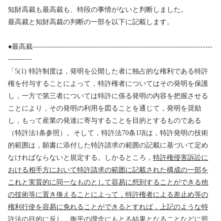
知財高裁も最高裁も、特段の事情がないと判断しました。
最高裁と知財高裁の判断の一部を以下に記載します。
●
最高裁
-------------------------------------------------------------------------
-------—
「
5(1)
特許制度は，発明を公開した者に独占的な権利である特許
権を付与することによって，特許権者についてはその発明を保護
し，一方で第三者については特許に係る発明の内容を把握させる
ことにより，その発明の利用を図ることを通じて，発明を奨励
し，もって産業の発達に寄与することを目的とするものである
（特許法
1
条参照）。そして，特許法
70
条
1
項は，特許発明の技術
的範囲は，願書に添付した特許請求の範囲の記載に基づいて定め
なければならないと規定する。しかるところ，
特許権侵害訴訟に
おける相手方において特許請求の範囲に記載された構成の一部を
これと実質的に同一なものとして容易に想到することができる他
の技術等に置き換えることによって，特許権者による差止め等の
権利行使を容易に免れることができるとすれば，上記のような特
許法の目的に反し，衡平の理念にもとる結果となることなどに照