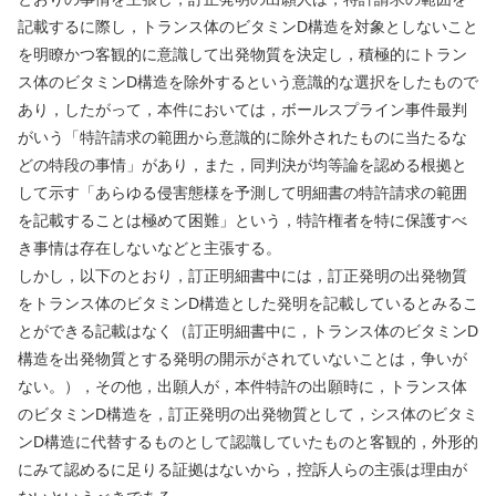
記載するに際し，トランス体のビタミン
D
構造を対象としないこと
を明瞭かつ客観的に意識して出発物質を決定し，積極的にトラン
ス体のビタミン
D
構造を除外するという意識的な選択をしたもので
あり，したがって，本件においては，ボールスプライン事件最判
がいう「特許請求の範囲から意識的に除外されたものに当たるな
どの特段の事情」があり，また，同判決が均等論を認める根拠と
して示す「あらゆる侵害態様を予測して明細書の特許請求の範囲
を記載することは極めて困難」という，特許権者を特に保護すべ
き事情は存在しないなどと主張する。
しかし，以下のとおり，訂正明細書中には，訂正発明の出発物質
をトランス体のビタミン
D
構造とした発明を記載しているとみるこ
とができる記載はなく（訂正明細書中に，トランス体のビタミン
D
構造を出発物質とする発明の開示がされていないことは，争いが
ない。），その他，出願人が，本件特許の出願時に，トランス体
のビタミン
D
構造を，訂正発明の出発物質として，シス体のビタミ
ン
D
構造に代替するものとして認識していたものと客観的，外形的
にみて認めるに足りる証拠はないから，控訴人らの主張は理由が