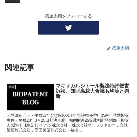
徳重大輔をフォローする
徳重大輔
関連記事
マキサカルシトール製法特許侵害
均等
訴訟、知財高裁大合議も均等と判
断
＜判決紹介＞・平成27年(ネ)第10014号 特許権侵害行為差止請求控訴
事件・平成28年3月25日判決言渡、知的財産高等裁判所特別部・控訴
人(被告)：DKSHジャパン株式会社，株式会社ポーラファルマ，岩城
製薬株式会社，高田製薬株式会社・被控...