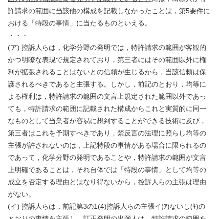
許請求の範囲に当該他の構成を記載しなかったことは，第
5
要件に
おける「特段の事情」に当たるものといえる。
・・・
(
ア
)
控訴人らは，化学分野の発明では，特許請求の範囲が客観的
かつ明瞭な表現で規定されており，第三者にはその範囲以外に権
利が拡張されることはないとの信頼が生じるから，当該信頼は保
護されるべきであると主張する。しかし，前記のとおり，均等に
よる権利は，特許請求の範囲の文言上規定された範囲以外であっ
ても，特許請求の範囲に記載された構成からこれと実質的に同一
なものとして当業者が容易に想到することができる技術に及び，
第三者はこれを予期すべきであり，禁反言の法理に照らし均等の
主張が許されないのは，上記特段の事情がある場合に限られるの
であって，化学分野の発明であることや，特許請求の範囲が文言
上明確であることは，それ自体では「特段の事情」として均等の
成立を否定する理由とはなり得ないから，控訴人らの主張は理由
がない。
(
イ
)
控訴人らは，前記第
3
の
1(4)
控訴人らの主張イ
(
ｱ
)
ないし
(
ｷ
)
の
とおりの事情を主張し，訂正発明の出願人は，特許請求の範囲を