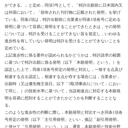
ができる。」と定め，同項
3
号として，「特許出願前に日本国内又
は外国において」「頒布された刊行物に記載された発明」を挙げ
ている。同条
2
項は，特許出願前に当業者が同条
1
項各号に定める
発明に基づいて容易に発明をすることができたときは，その発明
については，特許を受けることができない旨を規定し，いわゆる
進歩性を有していない発明は特許を受けることができないことを
定めている。
上記進歩性に係る要件が認められるかどうかは，特許請求の範囲
に基づいて特許出願に係る発明（以下「本願発明」という。）を
認定した上で，同条
1
項各号所定の発明と対比し，一致する点及び
相違する点を認定し，相違する点が存する場合には，当業者が，
出願時（又は優先権主張日。以下「
3
取消事由
1
について」におい
て同じ。）の技術水準に基づいて，当該相違点に対応する本願発
明を容易に想到することができたかどうかを判断することとな
る。
このような進歩性の判断に際し，本願発明と対比すべき同条
1
項各
号所定の発明（以下「主引用発明」といい，後記「副引用発明」
と併せて「引用発明」という。）は，通常，本願発明と技術分野