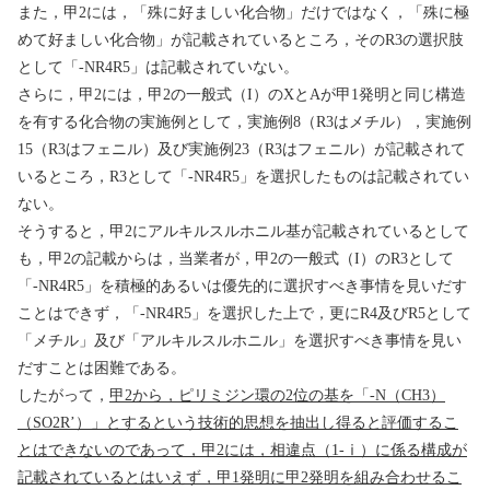
また，甲
2
には，「殊に好ましい化合物」だけではなく，「殊に極
めて好ましい化合物」が記載されているところ，その
R3
の選択肢
として「
-NR4R5
」は記載されていない。
さらに，甲
2
には，甲
2
の一般式（
I
）の
X
と
A
が甲
1
発明と同じ構造
を有する化合物の実施例として，実施例
8
（
R3
はメチル），実施例
15
（
R3
はフェニル）及び実施例
23
（
R3
はフェニル）が記載されて
いるところ，
R3
として「
-NR4R5
」を選択したものは記載されてい
ない。
そうすると，甲
2
にアルキルスルホニル基が記載されているとして
も，甲
2
の記載からは，当業者が，甲
2
の一般式（
I
）の
R3
として
「
-NR4R5
」を積極的あるいは優先的に選択すべき事情を見いだす
ことはできず，「
-NR4R5
」を選択した上で，更に
R4
及び
R5
として
「メチル」及び「アルキルスルホニル」を選択すべき事情を見い
だすことは困難である。
したがって，
甲
2
から，ピリミジン環の
2
位の基を「
-N
（
CH3
）
（
SO2R’
）」とするという技術的思想を抽出し得ると評価するこ
とはできないのであって，甲
2
には，相違点（
1-
ⅰ
）に係る構成が
記載されているとはいえず，甲
1
発明に甲
2
発明を組み合わせるこ