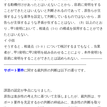
する動機付けがあったとはいえないことから，容易に発明をする
ことができたとはいえないと判断されるのであって，原告らが主
張するような基準を設定して判断しているものではないから，原
告らが主張するような矛盾が生ずることはない。（ｶ）以上のとお
り，甲
1
発明において，相違点（
1-i
）の構成を採用することができ
たとはいえない。
イ
小括
そうすると，相違点（
1-
ⅱ
）について検討するまでもなく，当業
者が，甲
1
発明に甲
2
発明を組み合わせることにより，本件発明
1
を
容易に発明をすることができたとは認められない。
------------------
---------------------------------------------------------------------
サポート要件
に関する裁判所の判断は以下の通りです。
課題の認定が争点になりました。
原告は進歩性の考え方に基づいて主張しましたが、裁判所は、サ
ポート要件を充足するかの判断の枠組みに、進歩性の判断を取り