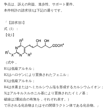
争点は、訴えの利益、進歩性、サポート要件。
本件特許の請求項
1
は下記の通りです。
「【請求項
1
】
式（
I
）：
【化
1
】
（式中，
R1
は低級アルキル；
R2
はハロゲンにより置換されたフェニル；
R3
は低級アルキル；
R4
は水素またはヘミカルシウム塩を形成するカルシウムイオン；
X
はアルキルスルホニル基により置換されたイミノ基；
破線は
2
重結合の有無を，それぞれ表す。）
で示される化合物またはその閉環ラクトン体である化合物。」