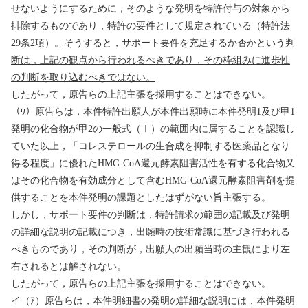
せないようにするために，そのような発明を特許付与の対象から
排除するものであり，特許の要件として規定されている（特許法
29
条
2
項）。
そうすると，サポート要件を充足するか否かという判
断は，上記の観点から行われるべきであり，その枠組みに進歩性
の判断を取り込むべきではない。
したがって，原告らの上記主張を採用することはできない。
（ｳ）原告らは，本件特許出願人が本件出願時に本件発明
1
及び甲
1
発明の化合物が甲
2
の一般式（
Ⅰ
）の範囲内に属することを認識し
ていた以上，「コレステロールの生合成を抑制する医薬品となり
得る程度」に優れた
HMG-CoA
還元酵素阻害活性を有する化合物又
はその化合物を有効成分として含む
HMG-CoA
還元酵素阻害剤を提
供することを本件発明の課題としたはずがない旨主張する。
しかし，サポート要件の判断は，特許請求の範囲の記載及び発明
の詳細な説明の記載につき，出願時の技術常識に基づき行われる
べきものであり，その判断が，出願人の出願当時の主観により左
右されるとは解されない。
したがって，原告らの上記主張を採用することはできない。
イ（ｱ）原告らは，本件明細書の発明の詳細な説明には，本件発明