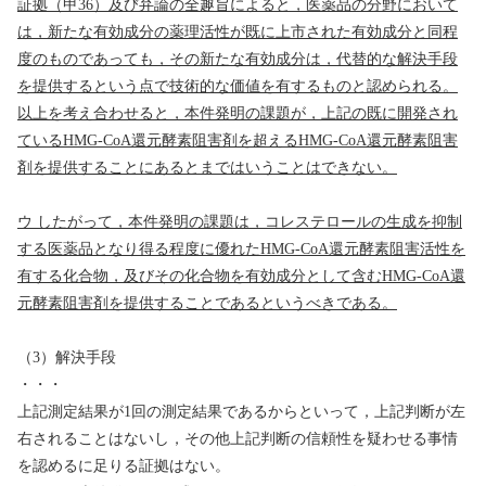
証拠（甲
36
）及び弁論の全趣旨によると，医薬品の分野において
は，新たな有効成分の薬理活性が既に上市された有効成分と同程
度のものであっても，その新たな有効成分は，代替的な解決手段
を提供するという点で技術的な価値を有するものと認められる。
以上を考え合わせると，本件発明の課題が，上記の既に開発され
ている
HMG-CoA
還元酵素阻害剤を超える
HMG-CoA
還元酵素阻害
剤を提供することにあるとまではいうことはできない。
ウ
したがって，本件発明の課題は，コレステロールの生成を抑制
する医薬品となり得る程度に優れた
HMG-CoA
還元酵素阻害活性を
有する化合物，及びその化合物を有効成分として含む
HMG-CoA
還
元酵素阻害剤を提供することであるというべきである。
（
3
）解決手段
・・・
上記測定結果が
1
回の測定結果であるからといって，上記判断が左
右されることはないし，その他上記判断の信頼性を疑わせる事情
を認めるに足りる証拠はない。