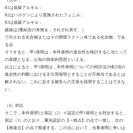
（式中，
R1
は低級アルキル；
R2
はハロゲンにより置換されたフェニル；
R3
は低級アルキル；
破線は
2
重結合の有無を，それぞれ表す。）
で示される化合物またはその閉環ラクトン体である化合物」であ
る点
そうすると，甲
1
発明は，本件発明の進歩性を検討するに当たって
の基礎となる，公知の技術的思想といえる。
以上によると，甲
1
発明は，本件発明についての特許法
29
条
2
項の
進歩性の判断における主引用発明とすることが不相当であるとは
解されない。これに反する被告らの主張を採用することはできな
い。
（
4
）対比
そこで，本件発明
1
と前記（
2
）イ認定の甲
1
発明とを対比すると，
前記（
3
）のとおり，審決認定の【一致点】の点で一致し，次の
【相違点】の点で相違する。この点において，当事者間に争いは