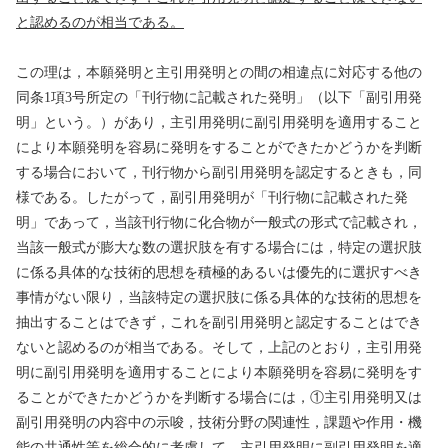
と認めるのが相当である。
この理は，本願発明と主引用発明との間の相違点に対応する他の
同条
1
項
3
号所定の「刊行物に記載された発明」（以下「副引用発
明」という。）があり，主引用発明に副引用発明を適用すること
により本願発明を容易に発明をすることができたかどうかを判断
する場合において，刊行物から副引用発明を認定するときも，同
様である。したがって，副引用発明が「刊行物に記載された発
明」であって，当該刊行物に化合物が一般式の形式で記載され，
当該一般式が膨大な数の選択肢を有する場合には，特定の選択肢
に係る具体的な技術的思想を積極的あるいは優先的に選択すべき
事情がない限り，当該特定の選択肢に係る具体的な技術的思想を
抽出することはできず，これを副引用発明と認定することはでき
ないと認めるのが相当である。そして，上記のとおり，主引用発
明に副引用発明を適用することにより本願発明を容易に発明をす
ることができたかどうかを判断する場合には，
①
主引用発明又は
副引用発明の内容中の示唆，技術分野の関連性，課題や作用・機
能の共通性等を総合的に考慮して，主引用発明に副引用発明を適