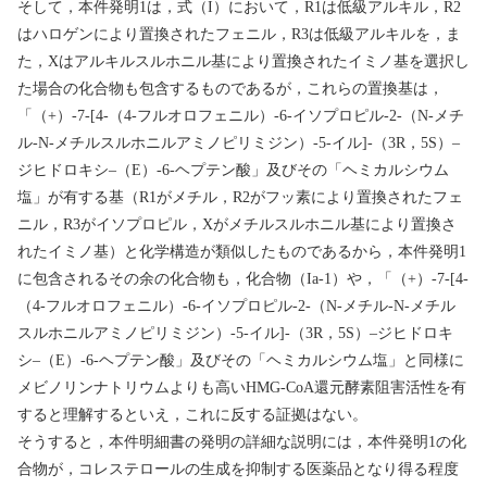
そして，本件発明
1
は，式（
I
）において，
R1
は低級アルキル，
R2
はハロゲンにより置換されたフェニル，
R3
は低級アルキルを，ま
た，
X
はアルキルスルホニル基により置換されたイミノ基を選択し
た場合の化合物も包含するものであるが，これらの置換基は，
「（
+
）
-7-[4-
（
4-
フルオロフェニル）
-6-
イソプロピル
-2-
（
N-
メチ
ル
-N-
メチルスルホニルアミノピリミジン）
-5-
イル
]-
（
3R
，
5S
）
–
ジヒドロキシ
–
（
E
）
-6-
ヘプテン酸」及びその「ヘミカルシウム
塩」が有する基（
R1
がメチル，
R2
がフッ素により置換されたフェ
ニル，
R3
がイソプロピル，
X
がメチルスルホニル基により置換さ
れたイミノ基）と化学構造が類似したものであるから，本件発明
1
に包含されるその余の化合物も，化合物（
Ia-1
）や，「（
+
）
-7-[4-
（
4-
フルオロフェニル）
-6-
イソプロピル
-2-
（
N-
メチル
-N-
メチル
スルホニルアミノピリミジン）
-5-
イル
]-
（
3R
，
5S
）
–
ジヒドロキ
シ
–
（
E
）
-6-
ヘプテン酸」及びその「ヘミカルシウム塩」と同様に
メビノリンナトリウムよりも高い
HMG-CoA
還元酵素阻害活性を有
すると理解するといえ，これに反する証拠はない。
そうすると，本件明細書の発明の詳細な説明には，本件発明
1
の化
合物が，コレステロールの生成を抑制する医薬品となり得る程度