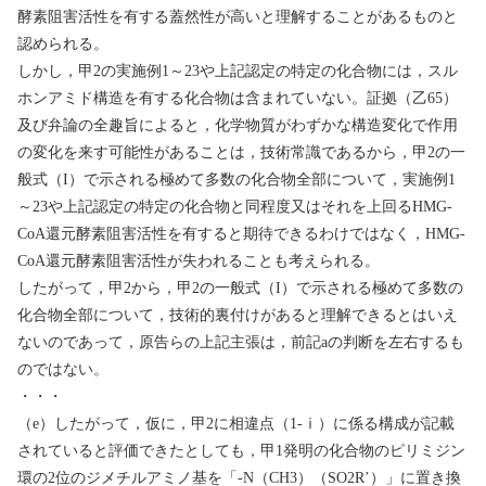
酵素阻害活性を有する蓋然性が高いと理解することがあるものと
認められる。
しかし，甲
2
の実施例
1
～
23
や上記認定の特定の化合物には，スル
ホンアミド構造を有する化合物は含まれていない。証拠（乙
65
）
及び弁論の全趣旨によると，化学物質がわずかな構造変化で作用
の変化を来す可能性があることは，技術常識であるから，甲
2
の一
般式（
I
）で示される極めて多数の化合物全部について，実施例
1
～
23
や上記認定の特定の化合物と同程度又はそれを上回る
HMG-
CoA
還元酵素阻害活性を有すると期待できるわけではなく，
HMG-
CoA
還元酵素阻害活性が失われることも考えられる。
したがって，甲
2
から，甲
2
の一般式（
I
）で示される極めて多数の
化合物全部について，技術的裏付けがあると理解できるとはいえ
ないのであって，原告らの上記主張は，前記
a
の判断を左右するも
のではない。
・・・
（
e
）したがって，仮に，甲
2
に相違点（
1-
ⅰ
）に係る構成が記載
されていると評価できたとしても，甲
1
発明の化合物のピリミジン
環の
2
位のジメチルアミノ基を「
-N
（
CH3
）（
SO2R’
）」に置き換