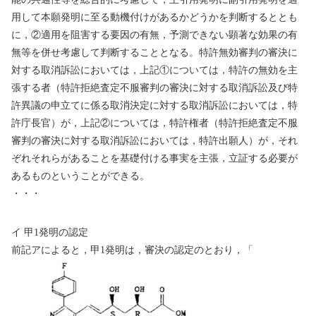
用して本願発明に至る動機付けがあるかどうかを判断するととも
に，
②
適用を阻害する要因の有無，予測できない顕著な効果の有
無等を併せ考慮して判断することとなる。特許無効審判の審決に
対する取消訴訟においては，上記
①
については，特許の無効を主
張する者（特許拒絶査定不服審判の審決に対する取消訴訟及び特
許異議の申立てに係る取消決定に対する取消訴訟においては，特
許庁長官）が，上記
②
については，特許権者（特許拒絶査定不服
審判の審決に対する取消訴訟においては，特許出願人）が，それ
ぞれそれらがあることを基礎付ける事実を主張，立証する必要が
あるものということができる。
・・・
イ
甲
1
発明の認定
前記アによると，甲
1
発明は，審決の認定のとおり，「