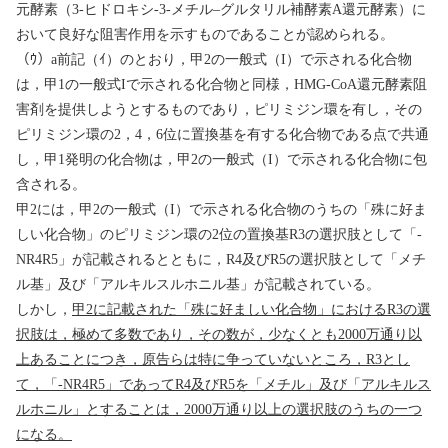
元酵素（
3-
ヒドロキシ
-3-
メチル
–
グルタリル補酵素
A
還元酵素）に
おいて良好な阻害作用を示すものであることが認められる。
（ｳ）
a
前記（ｲ）のとおり，甲
2
の一般式（
I
）で示される化合物
は，甲
1
の一般式
I
で示される化合物と同様，
HMG-CoA
還元酵素阻
害剤を提供しようとするものであり，ピリミジン環を有し，その
ピリミジン環の
2
，
4
，
6
位に置換基を有する化合物である点で共通
し，甲
1
発明の化合物は，甲
2
の一般式（
I
）で示される化合物に包
含される。
甲
2
には，甲
2
の一般式（
I
）で示される化合物のうちの「殊に好ま
しい化合物」のピリミジン環の
2
位の置換基
R3
の選択肢として「
-
NR4R5
」が記載されるとともに，
R4
及び
R5
の選択肢として「メチ
ル基」及び「アルキルスルホニル基」が記載されている。
しかし，
甲
2
に記載された「殊に好ましい化合物」における
R3
の選
択肢は，極めて多数であり，その数が，少なくとも
2000
万通り以
上あることにつき，原告らは特に争っていないところ，
R3
とし
て，「
-NR4R5
」であって
R4
及び
R5
を「メチル」及び「アルキルス
ルホニル」とすることは，
2000
万通り以上の選択肢のうちの一つ
になる。