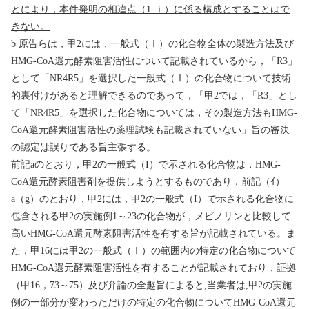
とにより，本件発明の相違点（
1-
ⅰ
）に係る構成とすることはで
きない。
b
原告らは，甲
2
には，一般式（
Ⅰ
）の化合物全体の製造方法及び
HMG-CoA
還元酵素阻害活性について記載されているから，「
R3
」
として「
NR4R5
」を選択した一般式（
Ⅰ
）の化合物について技術
的裏付けがあると理解できるのであって，「甲
2
では，「
R3
」とし
て「
NR4R5
」を選択した化合物については，その製造方法も
HMG-
CoA
還元酵素阻害活性の薬理試験も記載されていない」旨の審決
の認定は誤りである旨主張する。
前記
a
のとおり，甲
2
の一般式（
I
）で示される化合物は，
HMG-
CoA
還元酵素阻害剤を提供しようとするものであり，前記（ｲ）
a
（
g
）のとおり，甲
2
には，甲
2
の一般式（
I
）で示される化合物に
包含される甲
2
の実施例
1
～
23
の化合物が，メビノリンと比較して
高い
HMG-CoA
還元酵素阻害活性を有する旨が記載されている。ま
た，甲
16
には甲
2
の一般式（
Ⅰ
）の範囲内の特定の化合物について
HMG-CoA
還元酵素阻害活性を有することが記載されており，証拠
（甲
16
，
73
～
75
）及び弁論の全趣旨によると
,
当業者は
,
甲
2
の実施
例の一部分が変わっただけの特定の化合物について
HMG-CoA
還元