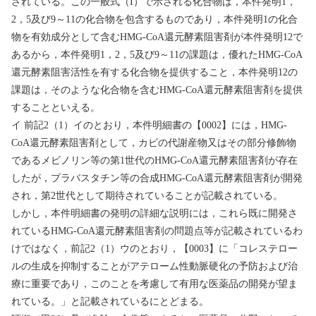
されている。この一般式（
I
）で示される化合物は，本件発明
1
，
2
，
5
及び
9
～
11
の化合物を包含するものであり，本件発明
1
の化合
物を有効成分として含む
HMG-CoA
還元酵素阻害剤が本件発明
12
で
あるから，本件発明
1
，
2
，
5
及び
9
～
11
の課題は，優れた
HMG-CoA
還元酵素阻害活性を有する化合物を提供すること，本件発明
12
の
課題は，そのような化合物を含む
HMG-CoA
還元酵素阻害剤を提供
することといえる。
イ
前記
2
（
1
）イのとおり，本件明細書の【
0002
】には，
HMG-
CoA
還元酵素阻害剤として，カビの代謝産物又はその部分修飾物
であるメビノリン等の第
1
世代の
HMG-CoA
還元酵素阻害剤が存在
したが，プラバスタチン等の合成
HMG-CoA
還元酵素阻害剤が開発
され，第
2
世代として期待されていることが記載されている。
しかし，本件明細書の発明の詳細な説明には，これら既に開発さ
れている
HMG-CoA
還元酵素阻害剤の問題点等が記載されているわ
けではなく，前記
2
（
1
）ウのとおり，【
0003
】に「コレステロー
ルの生成を抑制することがアテローム性動脈硬化の予防および治
療に重要であり，このことを考慮して有用な医薬品の開発が望ま
れている。」と記載されているにとどまる。