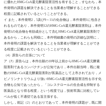
に優れた
HMG-CoA
還元酵素阻害活性を有すること，すなわち，本
件発明の課題を解決できることを当業者が理解することができる
程度に記載されているということができる。
イ また，本件発明
2
，
5
及び
9
～
11
の化合物は，本件発明
1
に包含さ
れるものであり，本件発明
12
の
HMG-CoA
還元酵素阻害剤は，本件
発明
1
の化合物を有効成分として含む
HMG-CoA
還元酵素阻害剤で
あるから，これらも同様に，本件明細書の発明の詳細な説明に，
本件発明の課題を解決できることを当業者が理解することができ
る程度に記載されているということができる。
（
4
）原告らの主張について
ア（ｱ）原告らは，本件出願の
10
年以上前から
HMG-CoA
還元酵素
阻害剤であるコンパクチンが公知であり，本件出願当時，既に複
数の
HMG-CoA
還元酵素阻害剤が医薬品として上市されており，メ
ビノリンナトリウムより強い
HMG-CoA
還元酵素阻害活性を示す化
合物も公知であったから，「コレステロールの生合成を抑制する
医薬品となり得る程度」という程度では，技術常識に比較してレ
ベルが低く不適切である旨主張する。
しかし，前記（
2
）のとおりであって，本件発明の課題が，既に開