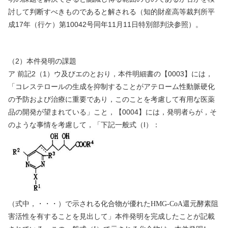
討して判断すべきものであると解される（知的財産高等裁判所平
成
17
年（行ケ）第
10042
号同年
11
月
11
日特別部判決参照）。
（
2
）本件発明の課題
ア
前記
2
（
1
）ウ及びエのとおり，本件明細書の【
0003
】には，
「コレステロールの生成を抑制することがアテローム性動脈硬化
の予防および治療に重要であり，このことを考慮して有用な医薬
品の開発が望まれている」こと，【
0004
】には，発明者らが，そ
のような事情を考慮して，「下記一般式（
I
）：
（式中，・・・）で示される化合物が優れた
HMG-CoA
還元酵素阻
害活性を有することを見出して」本件発明を完成したことが記載