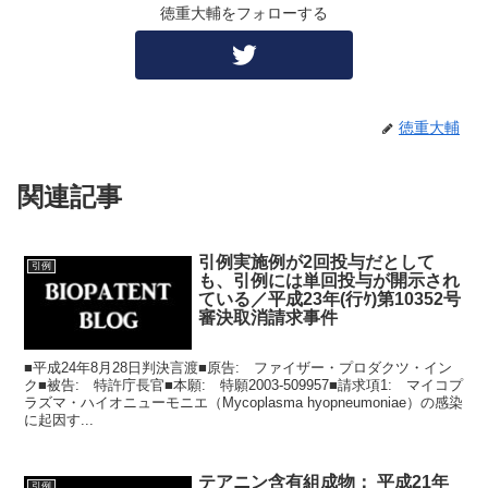
徳重大輔をフォローする
徳重大輔
関連記事
引例実施例が2回投与だとして
引例
も、引例には単回投与が開示され
ている／平成23年(行ｹ)第10352号
審決取消請求事件
■平成24年8月28日判決言渡■原告: ファイザー・プロダクツ・イン
ク■被告: 特許庁長官■本願: 特願2003-509957■請求項1: マイコプ
ラズマ・ハイオニューモニエ（Mycoplasma hyopneumoniae）の感染
に起因す...
テアニン含有組成物： 平成21年
引例