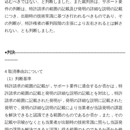
込むべきではない、と判断しました。また裁判所は、サポート要
件の判断は、特許請求の範囲の記載及び発明の詳細な説明の記載
につき、出願時の技術常識に基づき行われるべきものであり、そ
の判断が、特許権者の審判段階の主張により左右されるとは解さ
れない、とも判断しました。
●判決----------------------------------------------------------------------------
---------
4
取消事由
2
について
（
1
）判断基準
特許請求の範囲の記載が，サポート要件に適合するか否かは，特
許請求の範囲の記載と発明の詳細な説明の記載とを対比し，特許
請求の範囲に記載された発明が，発明の詳細な説明に記載された
発明で，発明の詳細な説明の記載により当業者が当該発明の課題
を解決できると認識できる範囲のものであるか否か，また，その
記載や示唆がなくとも当業者が出願時の技術常識に照らし当該発
明の課題を解決できると認識し得る範囲のものであるか否かを検