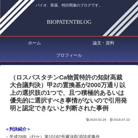
バイオ、医薬、特許関連のブログです。
BIOPATENTBLOG
ホーム
論文・資料
プロフィール
（ロスバスタチンCa物質特許の知財高裁
大合議判決）甲2の置換基が2000万通り以
上の選択肢の1つで、且つ積極的あるいは
優先的に選択すべき事情がないので引用発
明と認定できないと判断された事例
2020.02.29
2018.07.22
＜判決紹介＞
・平成
28
年（行ケ）第
10182
号審決取消請求事件