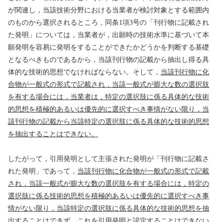
が関連し，当該技術分野における当業者が検討対象とする範囲内
のものから選択されるところ，同条
1
項
3
号の「刊行物に記載され
た発明」については，当業者が，出願時の技術水準に基づいて本
願発明を容易に発明をすることができたかどうかを判断する基礎
となるべきものであるから，当該刊行物の記載から抽出し得る具
体的な技術的思想でなければならない。そして，
当該刊行物に化
合物が一般式の形式で記載され，当該一般式が膨大な数の選択肢
を有する場合には，当業者は，特定の選択肢に係る具体的な技術
的思想を積極的あるいは優先的に選択すべき事情がない限り，当
該刊行物の記載から当該特定の選択肢に係る具体的な技術的思想
を抽出することはできない。
したがって，引用発明として主張された発明が「刊行物に記載さ
れた発明」であって，
当該刊行物に化合物が一般式の形式で記載
され，当該一般式が膨大な数の選択肢を有する場合には，特定の
選択肢に係る技術的思想を積極的あるいは優先的に選択すべき事
情がない限り，当該特定の選択肢に係る具体的な技術的思想を抽
出することはできず，これを引用発明と認定することはできない