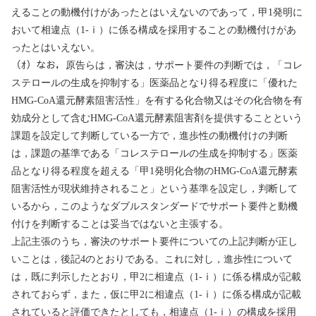
えることの動機付けがあったとはいえないのであって，甲
1
発明に
おいて相違点（
1-
ⅰ
）に係る構成を採用することの動機付けがあ
ったとはいえない。
（ｵ）なお，原告らは，審決は，サポート要件の判断では，「コレ
ステロールの生成を抑制する」医薬品となり得る程度に「優れた
HMG-CoA
還元酵素阻害活性」を有する化合物又はその化合物を有
効成分として含む
HMG-CoA
還元酵素阻害剤を提供することという
課題を設定して判断している一方で，進歩性の動機付けの判断
は，課題の基準である「コレステロールの生成を抑制する」医薬
品となり得る程度を超える「甲
1
発明化合物の
HMG-CoA
還元酵素
阻害活性が現状維持されること」という基準を設定し，判断して
いるから，このようなダブルスタンダードでサポート要件と動機
付けを判断することは妥当ではないと主張する。
上記主張のうち，審決のサポート要件についての上記判断が正し
いことは，後記
4
のとおりである。これに対し，進歩性について
は，既に判示したとおり，甲
2
に相違点（
1-
ⅰ
）に係る構成が記載
されておらず，また，仮に甲
2
に相違点（
1-
ⅰ
）に係る構成が記載
されていると評価できたとしても，相違点（
1-
ⅰ
）の構成を採用