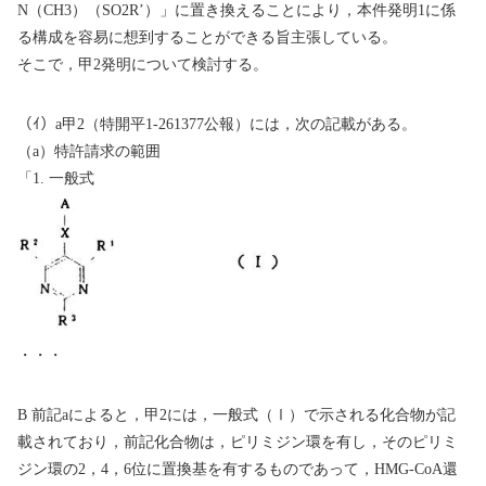
N
（
CH3
）（
SO2R’
）」に置き換えることにより，本件発明
1
に係
る構成を容易に想到することができる旨主張している。
そこで，甲
2
発明について検討する。
（ｲ）
a
甲
2
（特開平
1-261377
公報）には，次の記載がある。
（
a
）特許請求の範囲
「
1.
一般式
・・・
B
前記
a
によると，甲
2
には，一般式（
Ⅰ
）で示される化合物が記
載されており，前記化合物は，ピリミジン環を有し，そのピリミ
ジン環の
2
，
4
，
6
位に置換基を有するものであって，
HMG-CoA
還