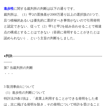
進歩性
に関する裁判所の判断は以下の通りです。
裁判所は、（
1
）甲
2
の置換基が
2000
万通り以上の選択肢の
1
つで、
且つ積極的あるいは優先的に選択すべき事情がないので引用発明
と認定できない、従って（
2
）甲
1
と甲
2
を組み合わせることで相違
点の構成とすることはできない（容易に発明することがきたとは
認められない）、という主旨の判断をしました。
●判決----------------------------------------------------------------------------
-------
第
7
当裁判所の判断
・・・
3
取消事由
1
について
（
1
）進歩性の判断について
特許法
29
条
1
項は，「産業上利用することができる発明をした者
は，次に掲げる発明を除き，その発明について特許を受けること