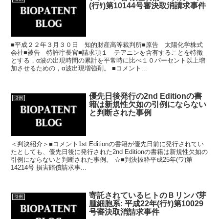
(行ｹ)第10144号審決取消請求事件
■平成２２年３月３０日 知的財産高等裁判所■原告 太陽化学株式
会社■被告 特許庁長官■請求項１ テアニンを含有することを特徴
とする，α波の出現時間の累計を平常時に比べ１０パーセント以上増
加させるための，α波出現増強剤。 ■コメント...
優先日後発行の2nd Editionの書
引例
籍は新規性欠如の引例にならない
と判断された事例
＜判決紹介＞■コメント1st Editionの書籍が優先日前に発行されてい
たとしても、優先日後に発行された2nd Editionの書籍は新規性欠如の
引例にならないと判断された事例。 ☆■判決抜粋平成25年(ワ)第
14214号 損害賠償請求事...
寄託されているヒトのＢリンパ芽
引例
腫細胞系: 平成22年(行ｹ)第10029
号審決取消請求事件