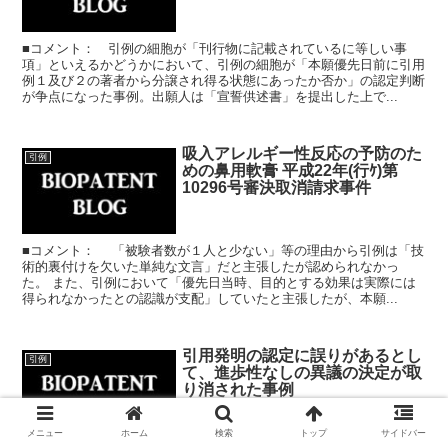
■コメント： 引例の細胞が「刊行物に記載されているに等しい事
項」といえるかどうかにおいて、引例の細胞が「本願優先日前に引用
例１及び２の著者から分譲され得る状態にあったか否か」の認定判断
が争点になった事例。出願人は「宣誓供述書」を提出した上で...
吸入アレルギー性反応の予防のた
引例
めの鼻用軟膏 平成22年(行ｹ)第
10296号審決取消請求事件
■コメント： 「被験者数が１人と少ない」等の理由から引例は「技
術的裏付けを欠いた単純な文言」だと主張したが認められなかっ
た。 また、引例において「優先日当時、目的とする効果は実際には
得られなかったとの認識が支配」していたと主張したが、本願...
引用発明の認定に誤りがあるとし
引例
て、進歩性なしの異議の決定が取
り消された事例
メニュー
ホーム
検索
トップ
サイドバー