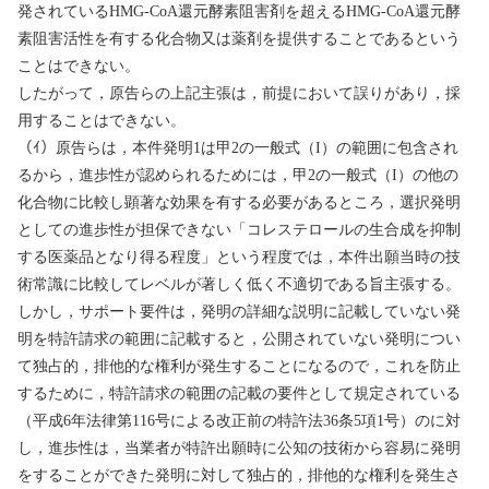
発されている
HMG-CoA
還元酵素阻害剤を超える
HMG-CoA
還元酵
素阻害活性を有する化合物又は薬剤を提供することであるという
ことはできない。
したがって，原告らの上記主張は，前提において誤りがあり，採
用することはできない。
（ｲ）原告らは，本件発明
1
は甲
2
の一般式（
I
）の範囲に包含され
るから，進歩性が認められるためには，甲
2
の一般式（
I
）の他の
化合物に比較し顕著な効果を有する必要があるところ，選択発明
としての進歩性が担保できない「コレステロールの生合成を抑制
する医薬品となり得る程度」という程度では，本件出願当時の技
術常識に比較してレベルが著しく低く不適切である旨主張する。
しかし，サポート要件は，発明の詳細な説明に記載していない発
明を特許請求の範囲に記載すると，公開されていない発明につい
て独占的，排他的な権利が発生することになるので，これを防止
するために，特許請求の範囲の記載の要件として規定されている
（平成
6
年法律第
116
号による改正前の特許法
36
条
5
項
1
号）のに対
し，進歩性は，当業者が特許出願時に公知の技術から容易に発明
をすることができた発明に対して独占的，排他的な権利を発生さ