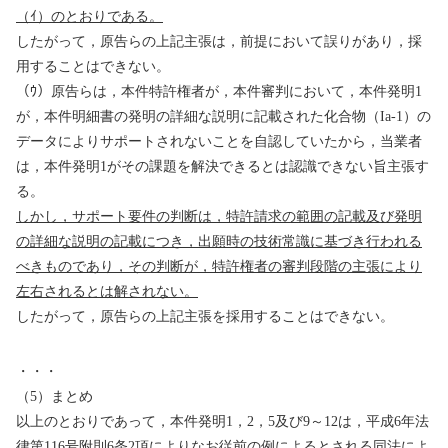
（ｲ）のとおりである。
したがって，原告らの上記主張は，前提において誤りがあり，採
用することはできない。
（ｳ）原告らは，本件特許権者が，本件審判において，本件発明
1
が，本件明細書の発明の詳細な説明に記載された化合物（
Ia-1
）の
データによりサポートされないことを自認していたから，当業者
は，本件発明
1
がその課題を解決できるとは認識できない旨主張す
る。
しかし，サポート要件の判断は，特許請求の範囲の記載及び発明
の詳細な説明の記載につき，出願時の技術常識に基づき行われる
べきものであり，その判断が，特許権者の審判段階の主張により
左右されるとは解されない。
したがって，原告らの上記主張を採用することはできない。
・・・
（
5
）まとめ
以上のとおりであって，本件発明
1
，
2
，
5
及び
9
～
12
は，平成
6
年法
律第
116
号附則
6
条
2
項によりなお従前の例によるとされる同法によ