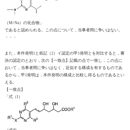
（
M=Na
）の化合物」
であると認められる。この点について，当事者間に争いはない。
・・・
また，本件発明
1
と前記（
2
）イ認定の甲
1
発明とを対比すると，審
決の認定のとおり，次の【一致点】記載の点で一致し，この点に
おいて，当事者間に争いはなく，近似する構成を有するものであ
るから，甲
1
発明は，本件発明の構成と比較し得るものであるとい
える。
【一致点】
「式（
I
）