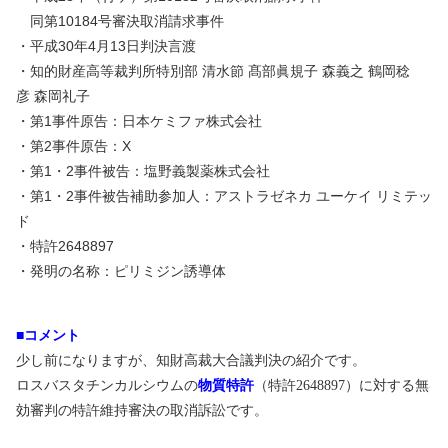
同第
10184
号審決取消請求事件
・平成
30
年
4
月
13
日判決言渡
・知的財産高等裁判所特別部
清水節
髙部眞規子
森義之
鶴岡稔
彦
森岡礼子
・第
1
事件原告：日本ケミファ株式会社
・第
2
事件原告：
X
・第
1
・
2
事件被告：塩野義製薬株式会社
・第
1
・
2
事件被告補助参加人：アストラゼネカ ユーケイ リミテッ
ド
・特許
2648897
・発明の名称：ピリミジン誘導体
■
コメント
少し前になりますが、知財高裁大合議判決の紹介です。
ロスバスタチンカルシウムの
物質特許
（
特許2648897
）に対する無
効審判の特許維持審決の取消訴訟です。