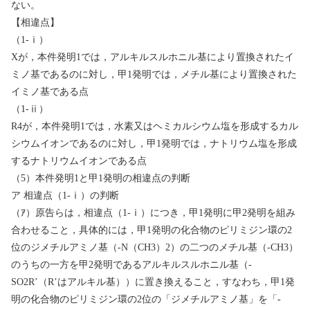
ない。
【相違点】
（
1-
ⅰ
）
X
が，本件発明
1
では，アルキルスルホニル基により置換されたイ
ミノ基であるのに対し，甲
1
発明では，メチル基により置換された
イミノ基である点
（
1-
ⅱ
）
R4
が，本件発明
1
では，水素又はヘミカルシウム塩を形成するカル
シウムイオンであるのに対し，甲
1
発明では，ナトリウム塩を形成
するナトリウムイオンである点
（
5
）本件発明
1
と甲
1
発明の相違点の判断
ア
相違点（
1-
ⅰ
）の判断
（ｱ）原告らは，相違点（
1-
ⅰ
）につき，甲
1
発明に甲
2
発明を組み
合わせること，具体的には，甲
1
発明の化合物のピリミジン環の
2
位のジメチルアミノ基（
-N
（
CH3
）
2
）の二つのメチル基（
-CH3
）
のうちの一方を甲
2
発明であるアルキルスルホニル基（
-
SO2R’
（
R’
はアルキル基））に置き換えること，すなわち，甲
1
発
明の化合物のピリミジン環の
2
位の「ジメチルアミノ基」を「
-