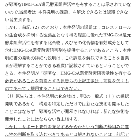
が顕著な
HMG-CoA
還元酵素阻害活性を有することは示されていな
いので
,
当業者は｢本件発明の課題」を解決できるとは認識できな
い旨主張する。
しかし，前記（
2
）のとおり，本件発明の課題は，コレステロール
の生合成を抑制する医薬品となり得る程度に優れた
HMG-CoA
還元
酵素阻害活性を有する化合物，及びその化合物を有効成分として
含む
HMG-CoA
還元酵素阻害剤を提供することであるところ，本件
明細書の発明の詳細な説明は，この課題を解決できることを当業
者が理解することができる程度に記載されているということがで
きる。
本件発明が「顕著な」
HMG-CoA
還元酵素阻害活性を有する
必要があることを前提とする原告らの上記主張は，前提を欠くも
のであって，採用することはできない。
（ｲ）原告らは，本件発明の化合物は，甲
2
の一般式（
Ⅰ
）の選択
発明であるから，構造を特定しただけでは新たな技術を開示した
ことにはならず，顕著な活性が開示されなければ，新たな技術を
開示したことにはならない旨主張する。
しかし，サポート要件を充足するか否かという判断の枠組みに進
歩性の判断を取り込むべきであるとは解されないことは，前記ア