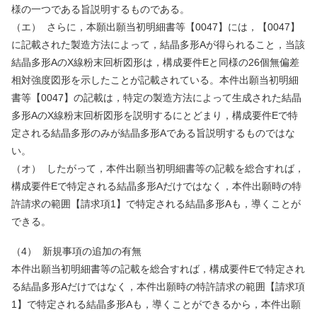
様の一つである旨説明するものである。
（エ）
さらに，本願出願当初明細書等【
0047
】には，【
0047
】
に記載された製造方法によって，結晶多形
A
が得られること，当該
結晶多形
A
の
X
線粉末回析図形は，構成要件
E
と同様の
26
個無偏差
相対強度図形を示したことが記載されている。本件出願当初明細
書等【
0047
】の記載は，特定の製造方法によって生成された結晶
多形
A
の
X
線粉末回析図形を説明するにとどまり，構成要件
E
で特
定される結晶多形のみが結晶多形
A
である旨説明するものではな
い。
（オ）
したがって，本件出願当初明細書等の記載を総合すれば，
構成要件
E
で特定される結晶多形
A
だけではなく，本件出願時の特
許請求の範囲【請求項
1
】で特定される結晶多形
A
も，導くことが
できる。
（
4
）
新規事項の追加の有無
本件出願当初明細書等の記載を総合すれば，構成要件
E
で特定され
る結晶多形
A
だけではなく，本件出願時の特許請求の範囲【請求項
1
】で特定される結晶多形
A
も，導くことができるから，本件出願