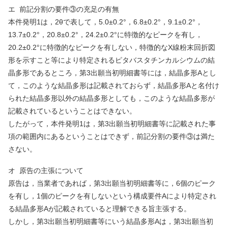
エ
前記分割の要件③の充足の有無
本件発明
1
は，
2
θで表して，
5.0
±
0.2
°，
6.8
±
0.2
°，
9.1
±
0.2
°，
13.7
±
0.2
°，
20.8
±
0.2
°，
24.2
±
0.2
°に特徴的なピークを有し，
20.2
±
0.2
°に特徴的なピークを有しない，特徴的な
X
線粉末回折図
形を示すこと等により特定されるピタバスタチンカルシウムの結
晶多形であるところ，第
3
出願当初明細書等には，結晶多形
A
とし
て，このような結晶多形は記載されておらず，結晶多形
A
と名付け
られた結晶多形以外の結晶多形としても，このような結晶多形が
記載されているということはできない。
したがって，本件発明
1
は，第
3
出願当初明細書等に記載された事
項の範囲内にあるということはできず，前記分割の要件③は満た
さない。
オ
原告の主張について
原告は，当業者であれば，第
3
出願当初明細書等に，
6
個のピーク
を有し，
1
個のピークを有しないという構成要件
A
により特定され
る結晶多形
A
が記載されていると理解できる旨主張する。
しかし，第
3
出願当初明細書等にいう結晶多形
A
は，第
3
出願当初