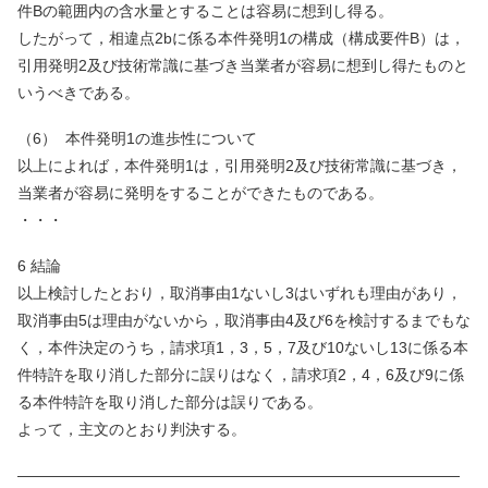
件
B
の範囲内の含水量とすることは容易に想到し得る。
したがって，相違点
2b
に係る本件発明
1
の構成（構成要件
B
）は，
引用発明
2
及び技術常識に基づき当業者が容易に想到し得たものと
いうべきである。
（
6
）
本件発明
1
の進歩性について
以上によれば，本件発明
1
は，引用発明
2
及び技術常識に基づき，
当業者が容易に発明をすることができたものである。
・・・
6 結論
以上検討したとおり，取消事由1ないし3はいずれも理由があり，
取消事由5は理由がないから，取消事由4及び6を検討するまでもな
く，本件決定のうち，請求項1，3，5，7及び10ないし13に係る本
件特許を取り消した部分に誤りはなく，請求項2，4，6及び9に係
る本件特許を取り消した部分は誤りである。
よって，主文のとおり判決する。
—————————————————————————————