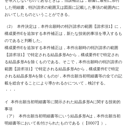
を導入しないものであるときは，当該補正は，願書に最初に添付
した明細書，特許請求の範囲又は図面に記載した事項の範囲内に
おいてしたものということができる。
（
2
）
本件決定は，本件出願時の特許請求の範囲【請求項
1
】に，
構成要件
E
を追加する本件補正は，新たな技術的事項を導入するも
のであると判断した。
構成要件
E
を追加する本件補正は，本件出願時の特許請求の範囲
【請求項
1
】で特定される結晶多形
A
から，構成要件
E
で特定され
る結晶多形
A
を除くものである。そこで，本件出願時の特許請求の
範囲【請求項
1
】で特定される結晶多形
A
から，構成要件
E
で特定
される結晶多形
A
を除くものが，本件出願当初明細書等の全ての記
載を総合することにより導かれるかについて，検討する。
・・・
イ
本件出願当初明細書等に開示された結晶多形
A
に関する技術的
事項
（ア）
本件出願当初明細書等にいう結晶多形
A
は，本件出願当初
明細書等において名付けられたものである（【
0007
】）。