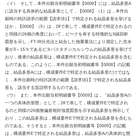
（イ）
そして，本件出願当初明細書等【
0008
】には，結晶多形
A
に該当する具体的な結晶多形として，【
0008
】（
1
）は，本件出
願時の特許請求の範囲【請求項
1
】で特定される結晶多形を挙げる
ほか，【
0008
】（
5
）は，
2
θで表して，構成要件
E
で特定されるの
と同様の
26
個の角度において，ピークを有する特徴的な
X
線回析
図形を示し，
FT-IR
分光法と結合した熱重量法により測定した含水
量が
3
～
15
％であるピタバスタチンカルシウムの結晶多形を挙げて
おり，後者の結晶多形は，構成要件
E
で特定される結晶多形を含む
ものである。このように，本件出願当初明細書等【
0008
】の記載
は，結晶多形
A
には，構成要件
E
で特定される結晶多形だけではな
く，本件出願時の特許請求の範囲【請求項
1
】で特定される結晶多
形も，該当する旨説明するものである。
（ウ）
また，本件出願当初明細書等【
0009
】は，「結晶多形
A
の
一つの具体的形態」として，
2
θで表して，構成要件
E
で特定され
るのと同様の
26
個無偏差相対強度図形を示す結晶多形を例示して
おり，この結晶多形は，構成要件
E
で特定される結晶多形を含むも
のである。そうすると，本件出願当初明細書等【
0009
】の記載
は，構成要件
E
で特定される結晶多形は，結晶多形
A
の具体的な態