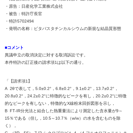
・原告：日産化学工業株式会社
・被告：特許庁長官
・特許
5702494
・発明の名称：ピタバスタチンカルシウムの新規な結晶質形態
■コメント
異議申立の取消決定に対する取消訴訟です。
本件特許の訂正後の請求項
1
は以下の通り。
「【請求項
1
】
A 2
θで表して，
5.0
±
0.2
°，
6.8
±
0.2
°，
9.1
±
0.2
°，
13.7
±
0.2
°，
20.8
±
0.2
°，
24.2
±
0.2
°に特徴的なピークを有し，
20.2
±
0.2
°に特徴
的なピークを有しない，特徴的な
X
線粉末回折図形を示し，
B FT-IR
分光法と結合した熱重量法により測定した含水量が
9
～
15
％である（但し，
10.5
～
10.7
％（
w/w
）の水を含むものを除
く），