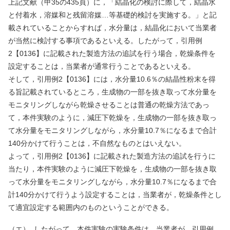
上記文献（甲
35
の
435
頁）に，「結晶化の検討に際して，結晶水
と付着水，溶媒和と残留溶媒…等基礎的検討を実施する。」と記
載されていることからすれば，水分量は，結晶化において当業者
が当然に検討する事項であるといえる。したがって，引用例
2
【
0136
】に記載された製造方法の追試を行う場合，乾燥条件を
設定することは，当業者が通常行うことであるといえる。
そして，引用例
2
【
0136
】には，水分量
10.6
％の結晶性粉末を得
る旨記載されているところ，生成物の一部を抜き取って水分量を
モニタリングしながら乾燥させることは普通の乾燥方法であっ
て，本件実験のように，減圧下乾燥を，生成物の一部を抜き取っ
て水分量をモニタリングしながら，水分量
10.7
％になるまで合計
140
分かけて行うことは，不自然なものとはいえない。
よって，引用例
2
【
0136
】に記載された製造方法の追試を行うに
当たり，本件実験のように減圧下乾燥を，生成物の一部を抜き取
って水分量をモニタリングしながら，水分量
10.7
％になるまで合
計
140
分かけて行うよう設定することは，当業者が，乾燥条件とし
て適宜設定する範囲内のものということができる。
（エ）
したがって，本件実験の実験条件は，当業者が，引用例