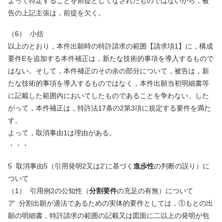
よって特定することを前提としてなされたものではないから，被
告の上記主張は，前提を欠く。
（
6
）
小括
以上のとおり，本件出願時の特許請求の範囲【請求項
1
】に，構成
要件
E
を追加する本件補正は，新たな技術的事項を導入するもので
はない。そして，本件補正のその余の部分について，被告は，新
たな技術的事項を導入するものではなく，本件出願当初明細書等
に記載した範囲内においてしたものであることを争わない。した
がって，本件補正は，特許法
17
条の
2
第
3
項に規定する要件を満た
す。
よって，取消事由
1
は理由がある。
・・・
5 取消事由
5
（引用発明
2
又は
2
’に基づく
進歩性
の判断の誤り）に
ついて
（
1
）
引用例
2
の公知性（
分割要件
の充足の有無）について
ア
分割出願が適法であるための実体的要件としては，①もとの出
願の明細書，特許請求の範囲の記載又は図面に二以上の発明が包