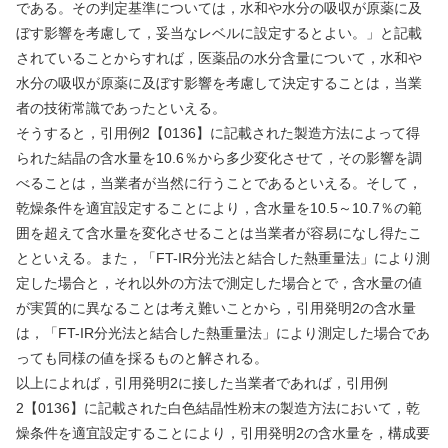
である。その判定基準については，水和や水分の吸収が原薬に及
ぼす影響を考慮して，妥当なレベルに設定するとよい。」と記載
されていることからすれば，医薬品の水分含量について，水和や
水分の吸収が原薬に及ぼす影響を考慮して決定することは，当業
者の技術常識であったといえる。
そうすると，引用例
2
【
0136
】に記載された製造方法によって得
られた結晶の含水量を
10.6
％から多少変化させて，その影響を調
べることは，当業者が当然に行うことであるといえる。そして，
乾燥条件を適宜設定することにより，含水量を
10.5
～
10.7
％の範
囲を超えて含水量を変化させることは当業者が容易になし得たこ
とといえる。また，「
FT-IR
分光法と結合した熱重量法」により測
定した場合と，それ以外の方法で測定した場合とで，含水量の値
が実質的に異なることは考え難いことから，引用発明
2
の含水量
は，「
FT-IR
分光法と結合した熱重量法」により測定した場合であ
っても同様の値を採るものと解される。
以上によれば，引用発明
2
に接した当業者であれば，引用例
2
【
0136
】に記載された白色結晶性粉末の製造方法において，乾
燥条件を適宜設定することにより，引用発明
2
の含水量を，構成要