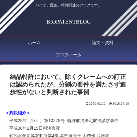
バイオ、医薬、特許関連のブログです。
BIOPATENTBLOG
ホーム
論文・資料
プロフィール
結晶特許において、除くクレームへの訂正
は認められたが、分割の要件を満たさず進
歩性がないと判断された事例
2020.02.29
2018.07.18
＜判決紹介＞
・平成
28
年（行ケ）第
10278
号
特許取消決定取消請求事件
・平成
30
年
1
月
15
日判決言渡
・知的財産高等裁判所第
4
部 髙部眞規子 山門優 片瀬亮