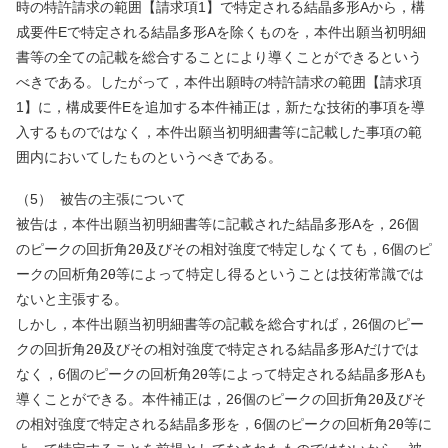
時の特許請求の範囲【請求項
1
】で特定される結晶多形
A
から，構
成要件
E
で特定される結晶多形
A
を除くものを，本件出願当初明細
書等の全ての記載を総合することにより導くことができるという
べきである。したがって，本件出願時の特許請求の範囲【請求項
1
】に，構成要件
E
を追加する本件補正は，新たな技術的事項を導
入するものではなく，本件出願当初明細書等に記載した事項の範
囲内においてしたものというべきである。
（
5
） 被告の主張について
被告は，本件出願当初明細書等に記載された結晶多形
A
を，
26
個
のピークの回折角
2
θ及びその相対強度で特定しなくても，
6
個のピ
ークの回析角
2
θ等によって特定し得るということは技術常識では
ないと主張する。
しかし，本件出願当初明細書等の記載を総合すれば，
26
個のピー
クの回折角
2
θ及びその相対強度で特定される結晶多形
A
だけでは
なく，
6
個のピークの回析角
2
θ等によって特定される結晶多形
A
も
導くことができる。本件補正は，
26
個のピークの回折角
2
θ及びそ
の相対強度で特定される結晶多形を，
6
個のピークの回析角
2
θ等に