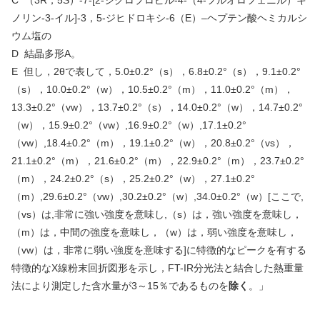
C
（
3R
，
5S
）
-7-[2-
シクロプロピル
-4-
（
4-
フルオロフェニル）キ
ノリン
-3-
イル
]-3
，
5-
ジヒドロキシ
-6
（
E
）
–
ヘプテン酸ヘミカルシ
ウム塩の
D
結晶多形
A
。
E
但し，
2
θで表して，
5.0
±
0.2
°（
s
），
6.8
±
0.2
°（
s
），
9.1
±
0.2
°
（
s
），
10.0
±
0.2
°（
w
），
10.5
±
0.2
°（
m
），
11.0
±
0.2
°（
m
），
13.3
±
0.2
°（
vw
），
13.7
±
0.2
°（
s
），
14.0
±
0.2
°（
w
），
14.7
±
0.2
°
（
w
），
15.9
±
0.2
°（
vw
）
,16.9±0.2°
（
w
）
,17.1±0.2°
（
vw
）
,18.4±0.2
°（
m
），
19.1
±
0.2
°（
w
），
20.8
±
0.2
°（
vs
），
21.1
±
0.2
°（
m
），
21.6
±
0.2
°（
m
），
22.9
±
0.2
°（
m
），
23.7
±
0.2
°
（
m
），
24.2
±
0.2
°（
s
），
25.2
±
0.2
°（
w
），
27.1±0.2°
（
m
）
,29.6±0.2°
（
vw
）
,30.2±0.2°
（
w
）
,34.0
±
0.2
°（
w
）
[
ここで
,
（
vs
）は
,
非常に強い強度を意味し
,
（
s
）は，強い強度を意味し，
（
m
）は，中間の強度を意味し，（
w
）は，弱い強度を意味し，
（
vw
）は，非常に弱い強度を意味する
]
に特徴的なピークを有する
特徴的な
X
線粉末回折図形を示し，
FT-IR
分光法と結合した熱重量
法により測定した含水量が
3
～
15
％であるものを
除く
。」