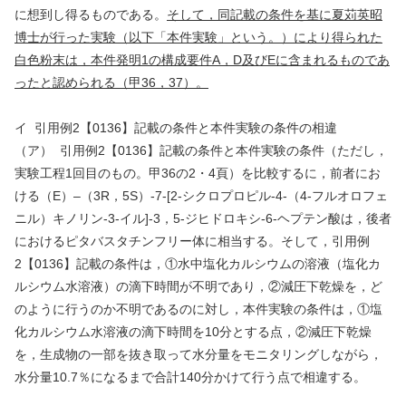
に想到し得るものである。
そして，同記載の条件を基に夏苅英昭
博士が行った実験（以下「本件実験」という。）により得られた
白色粉末は，本件発明
1
の構成要件
A
，
D
及び
E
に含まれるものであ
ったと認められる（甲
36
，
37
）。
イ
引用例
2
【
0136
】記載の条件と本件実験の条件の相違
（ア）
引用例
2
【
0136
】記載の条件と本件実験の条件（ただし，
実験工程
1
回目のもの。甲
36
の
2
・
4
頁）を比較するに，前者にお
ける（
E
）
–
（
3R
，
5S
）
-7-[2-
シクロプロピル
-4-
（
4-
フルオロフェ
ニル）キノリン
-3-
イル
]-3
，
5-
ジヒドロキシ
-6-
ヘプテン酸は，後者
におけるピタバスタチンフリー体に相当する。そして，引用例
2
【
0136
】記載の条件は，①水中塩化カルシウムの溶液（塩化カ
ルシウム水溶液）の滴下時間が不明であり，②減圧下乾燥を，ど
のように行うのか不明であるのに対し，本件実験の条件は，①塩
化カルシウム水溶液の滴下時間を
10
分とする点，②減圧下乾燥
を，生成物の一部を抜き取って水分量をモニタリングしながら，
水分量
10.7
％になるまで合計
140
分かけて行う点で相違する。