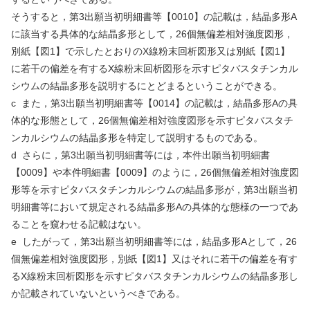
そうすると，第
3
出願当初明細書等【
0010
】の記載は，結晶多形
A
に該当する具体的な結晶多形として，
26
個無偏差相対強度図形，
別紙【図
1
】で示したとおりの
X
線粉末回析図形又は別紙【図
1
】
に若干の偏差を有する
X
線粉末回析図形を示すピタバスタチンカル
シウムの結晶多形を説明するにとどまるということができる。
c
また，第
3
出願当初明細書等【
0014
】の記載は，結晶多形
A
の具
体的な形態として，
26
個無偏差相対強度図形を示すピタバスタチ
ンカルシウムの結晶多形を特定して説明するものである。
d
さらに，第
3
出願当初明細書等には，本件出願当初明細書
【
0009
】や本件明細書【
0009
】のように，
26
個無偏差相対強度図
形等を示すピタバスタチンカルシウムの結晶多形が，第
3
出願当初
明細書等において規定される結晶多形
A
の具体的な態様の一つであ
ることを窺わせる記載はない。
e
したがって，第
3
出願当初明細書等には，結晶多形
A
として，
26
個無偏差相対強度図形，別紙【図
1
】又はそれに若干の偏差を有す
る
X
線粉末回析図形を示すピタバスタチンカルシウムの結晶多形し
か記載されていないというべきである。