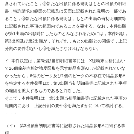
含されていたこと，②新たな出願に係る発明はもとの出願の明細
書，特許請求の範囲の記載又は図面に記載された発明の一部であ
ること，③新たな出願に係る発明は，もとの出願の当初明細書等
に記載された事項の範囲内であることを要する。なお，本件出願
が第
1
出願の出願時にしたものとみなされるためには，本件出願，
第
3
出願及び第
2
出願が，それぞれ，もとの出願との関係で，上記
分割の要件①ないし③を満たさなければならない。
イ
本件決定は，第
3
出願当初明細書等には，
X
線粉末回析におい
て
26
個偏差内相対強度図形を示す結晶多形
A
しか記載されていな
かったから，
6
個のピーク及び
1
個のピークの不存在で結晶多形
A
を特定する本件発明
1
は，第
3
出願当初明細書等に記載された事項
の範囲を拡大するものであると判断した。
そこで，本件発明
1
は，第
3
出願当初明細書等に記載された事項の
範囲内にあり，上記分割の要件③を満たすかについて検討する。
・・・
（イ）
第
3
出願当初明細書等に記載された結晶多形
A
に関する事
項