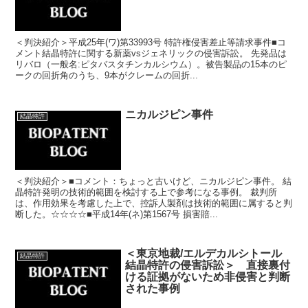
＜判決紹介＞平成25年(ワ)第33993号 特許権侵害差止等請求事件■コ
メント結晶特許に関する新薬vsジェネリックの侵害訴訟。 先発品は
リバロ（一般名:ピタバスタチンカルシウム）。被告製品の15本のピ
ークの回折角のうち、9本がクレームの回折...
ニカルジピン事件
結晶特許
＜判決紹介＞■コメント：ちょっと古いけど、ニカルジピン事件。 結
晶特許発明の技術的範囲を検討する上で参考になる事例。 裁判所
は、作用効果を考慮した上で、控訴人製剤は技術的範囲に属すると判
断した。☆☆☆☆■平成14年(ネ)第1567号 損害賠...
＜東京地裁/エルデカルシトール
結晶特許
結晶特許の侵害訴訟＞ 直接裏付
ける証拠がないため非侵害と判断
された事例