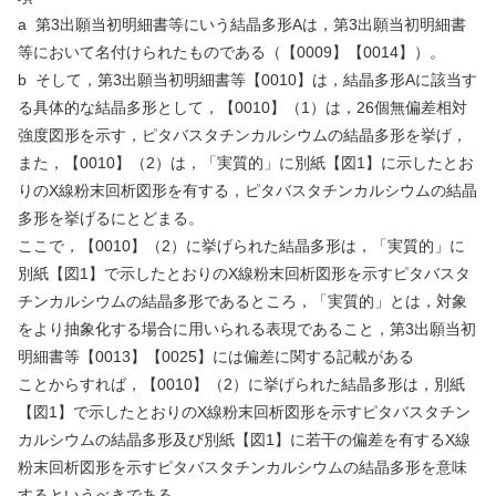
a
第
3
出願当初明細書等にいう結晶多形
A
は，第
3
出願当初明細書
等において名付けられたものである（【
0009
】【
0014
】）。
b
そして，第
3
出願当初明細書等【
0010
】は，結晶多形
A
に該当す
る具体的な結晶多形として，【
0010
】（
1
）は，
26
個無偏差相対
強度図形を示す，ピタバスタチンカルシウムの結晶多形を挙げ，
また，【
0010
】（
2
）は，「実質的」に別紙【図
1
】に示したとお
りの
X
線粉末回析図形を有する，ピタバスタチンカルシウムの結晶
多形を挙げるにとどまる。
ここで，【
0010
】（
2
）に挙げられた結晶多形は，「実質的」に
別紙【図
1
】で示したとおりの
X
線粉末回析図形を示すピタバスタ
チンカルシウムの結晶多形であるところ，「実質的」とは，対象
をより抽象化する場合に用いられる表現であること，第
3
出願当初
明細書等【
0013
】【
0025
】には偏差に関する記載がある
ことからすれば，【
0010
】（
2
）に挙げられた結晶多形は，別紙
【図
1
】で示したとおりの
X
線粉末回析図形を示すピタバスタチン
カルシウムの結晶多形及び別紙【図
1
】に若干の偏差を有する
X
線
粉末回析図形を示すピタバスタチンカルシウムの結晶多形を意味
するというべきである。