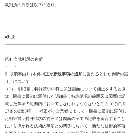
裁判所の判断は以下の通り。
●判決
—————————————————————————————
—-
第
4
当裁判所の判断
・・・
2
取消事由
1
（本件補正が
新規事項の追加
に当たるとした判断の誤
り）について
（
1
）
明細書，特許請求の範囲又は図面について補正をするとき
は，願書に最初に添付した明細書，特許請求の範囲又は図面に記
載した事項の範囲内においてしなければならないところ（特許法
17
条の
2
第
3
項），補正が，当業者によって，願書に最初に添付し
た明細書，特許請求の範囲又は図面の全ての記載を総合すること
により導かれる技術的事項との関係において，新たな技術的事項