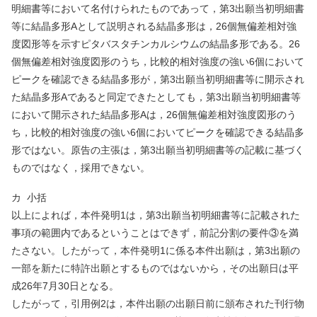
明細書等において名付けられたものであって，第
3
出願当初明細書
等に結晶多形
A
として説明される結晶多形は，
26
個無偏差相対強
度図形等を示すピタバスタチンカルシウムの結晶多形である。
26
個無偏差相対強度図形のうち，比較的相対強度の強い
6
個において
ピークを確認できる結晶多形が，第
3
出願当初明細書等に開示され
た結晶多形
A
であると同定できたとしても，第
3
出願当初明細書等
において開示された結晶多形
A
は，
26
個無偏差相対強度図形のう
ち，比較的相対強度の強い
6
個においてピークを確認できる結晶多
形ではない。原告の主張は，第
3
出願当初明細書等の記載に基づく
ものではなく，採用できない。
カ
小括
以上によれば，本件発明
1
は，第
3
出願当初明細書等に記載された
事項の範囲内であるということはできず，前記分割の要件③を満
たさない。したがって，本件発明
1
に係る本件出願は，第
3
出願の
一部を新たに特許出願とするものではないから，その出願日は平
成
26
年
7
月
30
日となる。
したがって，引用例
2
は，本件出願の出願日前に頒布された刊行物