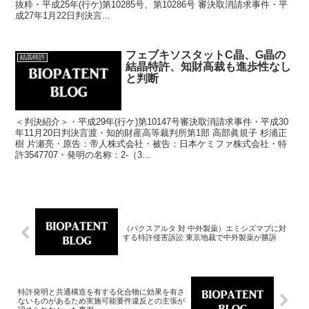
抜粋・平成25年(行ケ)第10285号、第10286号 審決取消請求事件・平
成27年1月22日判決言...
フェブキソスタットC晶、G晶の
結晶特許
結晶特許、知財高裁も進歩性なし
と判断
＜判決紹介＞・平成29年(行ケ)第10147号審決取消請求事件・平成30
年11月20日判決言渡・知的財産高等裁判所第1部 高部眞規子 杉浦正
樹 片瀬亮・原告：帝人株式会社・被告：日本ケミファ株式会社・特
許3547707・発明の名称：2-（3...
（バクスアルタ 対 中外製薬）エミシズマブに対
する特許侵害訴訟 東京地裁で中外製薬が勝訴
特許発明と共通構造を有する化合物に効果を有さ
ないものがあるため実施可能要件違反との主張が