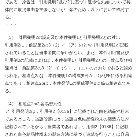
である。原告は，引用発明
2
及び
2
’に基づく進歩性欠如について具
体的に取消事由を主張しないが，念のため，以下において検討す
る。
・・・
（
3
）
引用発明
2
の認定及び本件発明
1
と引用発明
2
との対比
引用例
2
に，前記第
2
の
3
（
2
）イ（ア）のとおり引用発明
2
が記載
されていることは当事者間に争いがない。また，本件明細書及び
引用例
2
の記載によれば，本件発明
1
と引用発明
2
との一致点及び相
違点は，前記第
2
の
3
（
2
）イ（ウ），（エ）のとおりであると認め
られる。相違点
2a
は，本件発明
1
の構成要件
A
，
D
及び
E
に係る相違
点であり，相違点
2b
は，本件発明
1
の構成要件
B
に係る相違点であ
る。
（
4
）
相違点
2a
の容易想到性
ア
引用発明
2
は，引用例
2
【
0136
】に記載された白色結晶性粉末
であるところ，当該段落には，当該白色結晶性粉末の製造方法が
記載されているから，当業者であれば，引用例
2
【
0136
】に記載
された白色結晶性粉末の製造方法に基づく追試を行うことは容易