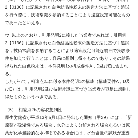
2
【
0136
】に記載された白色結晶性粉末の製造方法に基づく追試
を行う際に，技術常識を参酌することにより適宜設定可能なもの
であったといえる。
ウ
以上のとおり，引用発明
2
に接した当業者であれば，引用例
2
【
0136
】に記載された白色結晶性粉末の製造方法に基づく追試
を，技術常識を参酌することにより適宜設定可能な範囲で実験条
件を加えて行うことは，容易に想到し得るものであり，その結果
得られた白色粉末は，本件発明
1
の構成要件
A
，
D
及び
E
に含まれ
る。
したがって，相違点
2a
に係る本件発明
1
の構成（構成要件
A
，
D
及
び
E
）は，引用発明
2
及び技術常識に基づき当業者が容易に想到し
得たものというべきである。
（
5
）
相違点
2b
の容易想到性
厚生労働省が平成
13
年
5
月
1
日に発出した通知（甲
39
）には，「新
原薬が吸湿性である場合，水分により分解される場合あるいは原
薬が化学量論的な水和物である場合には，水分含量の試験が重要