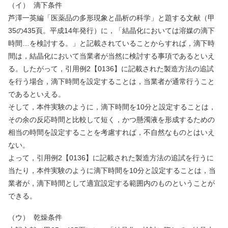
（イ）
滴下条件
芦澤一英編「医薬品の多形現象と晶析の科学」と題する文献（甲
35
の
435
頁。平成
14
年発行）に，「結晶化においては溶媒の滴下
時間…を検討する。」と記載されていることからすれば，滴下時
間は，結晶化において当業者が当然に検討する事項であるといえ
る。したがって，引用例
2
【
0136
】に記載された製造方法の追試
を行う場合，滴下時間を設定することは，当業者が通常行うこと
であるといえる。
そして，本件実験のように，滴下時間を
10
分と設定することは，
その余の反応時間と比較して短く，かつ懸濁液を形成するための
相当の時間を設定することを考慮すれば，不自然なものとはいえ
ない。
よって，引用例
2
【
0136
】に記載された製造方法の追試を行うに
当たり，本件実験のように滴下時間を
10
分と設定することは，当
業者が，滴下時間として適宜設定する範囲内のものということが
できる。
（ウ）
乾燥条件