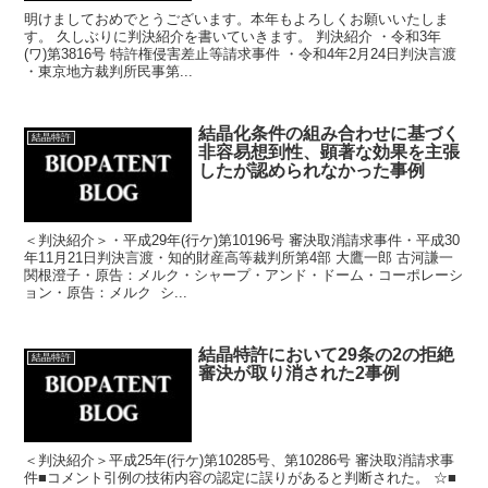
明けましておめでとうございます。本年もよろしくお願いいたしま
す。 久しぶりに判決紹介を書いていきます。 判決紹介 ・令和3年
(ワ)第3816号 特許権侵害差止等請求事件 ・令和4年2月24日判決言渡
・東京地方裁判所民事第...
結晶化条件の組み合わせに基づく
結晶特許
非容易想到性、顕著な効果を主張
したが認められなかった事例
＜判決紹介＞・平成29年(行ケ)第10196号 審決取消請求事件・平成30
年11月21日判決言渡・知的財産高等裁判所第4部 大鷹一郎 古河謙一
関根澄子・原告：メルク・シャープ・アンド・ドーム・コーポレーシ
ョン・原告：メルク シ...
結晶特許において29条の2の拒絶
結晶特許
審決が取り消された2事例
＜判決紹介＞平成25年(行ケ)第10285号、第10286号 審決取消請求事
件■コメント引例の技術内容の認定に誤りがあると判断された。 ☆■