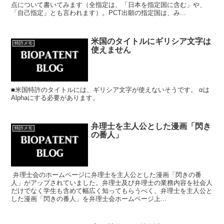
点について書いてみます（全指定は、「日本を指定国に含む」や、
「自己指定」とも言われます）。PCT出願の指定国は、み...
米国のタイトルにギリシア文字は
特許メモ
使えません
■米国特許のタイトルには、ギリシア文字が使えないそうです。 αは
Alphaにする必要があります。
弁理士を主人公とした漫画「閃き
特許メモ
の番人」
弁理士会のホームページに弁理士を主人公とした漫画「閃きの番
人」がアップされていました。弁理士及び弁理士の業務内容を社会人
だけでなく学生も含めて幅広く知ってもらうべく、弁理士を主人公と
した漫画「閃きの番人」を弁理士会ホームページ上...